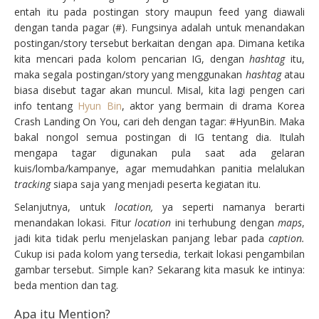
entah itu pada postingan story maupun feed yang diawali
dengan tanda pagar (#). Fungsinya adalah untuk menandakan
postingan/story tersebut berkaitan dengan apa. Dimana ketika
kita mencari pada kolom pencarian IG, dengan
hashtag
itu,
maka segala postingan/story yang menggunakan
hashtag
atau
biasa disebut tagar akan muncul. Misal, kita lagi pengen cari
info tentang
Hyun Bin
, aktor yang bermain di drama Korea
Crash Landing On You, cari deh dengan tagar: #HyunBin. Maka
bakal nongol semua postingan di IG tentang dia. Itulah
mengapa tagar digunakan pula saat ada gelaran
kuis/lomba/kampanye, agar memudahkan panitia melalukan
tracking
siapa saja yang menjadi peserta kegiatan itu.
Selanjutnya, untuk
location,
ya seperti namanya berarti
menandakan lokasi. Fitur
location
ini terhubung dengan
maps
,
jadi kita tidak perlu menjelaskan panjang lebar pada
caption.
Cukup isi pada kolom yang tersedia, terkait lokasi pengambilan
gambar tersebut. Simple kan? Sekarang kita masuk ke intinya:
beda mention dan tag.
Apa itu Mention?