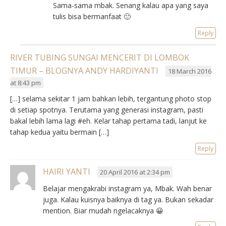
Sama-sama mbak. Senang kalau apa yang saya
tulis bisa bermanfaat 🙂
Reply
RIVER TUBING SUNGAI MENCERIT DI LOMBOK
TIMUR – BLOGNYA ANDY HARDIYANTI
18 March 2016
at 8:43 pm
[…] selama sekitar 1 jam bahkan lebih, tergantung photo stop
di setiap spotnya. Terutama yang generasi instagram, pasti
bakal lebih lama lagi #eh. Kelar tahap pertama tadi, lanjut ke
tahap kedua yaitu bermain […]
Reply
HAIRI YANTI
20 April 2016 at 2:34 pm
Belajar mengakrabi instagram ya, Mbak. Wah benar
juga. Kalau kuisnya baiknya di tag ya. Bukan sekadar
mention. Biar mudah ngelacaknya 😀