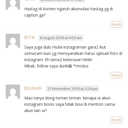
Hastag di komen ngaruh akumulasi hastag yg di
caption ga?
Reply
RITA
8 August 2018 at 4:59 am
Saya juga dulu mulai instagraman gara2 ikut
semacam kuis yg mensyaratkan harus upload foto di
instagram. Eh lama2 keterusan hihihi
Mbak, follow saya dunk😁 *modus
Reply
MUNAH
21 November 2018 at 3:24 pm
Mau tanya dong teman teman. kenapa ia akun
instagram bisnis saya tidak bisa di mention sama
akun lain ia?
Reply