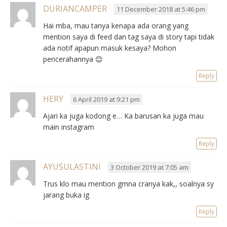
DURIANCAMPER
11 December 2018 at 5:46 pm
Hai mba, mau tanya kenapa ada orang yang
mention saya di feed dan tag saya di story tapi tidak
ada notif apapun masuk kesaya? Mohon
pencerahannya 😊
Reply
HERY
6 April 2019 at 9:21 pm
Ajari ka juga kodong e… Ka barusan ka juga mau
main instagram
Reply
AYUSULASTINI
3 October 2019 at 7:05 am
Trus klo mau mention gmna cranya kak,, soalnya sy
jarang buka ig
Reply