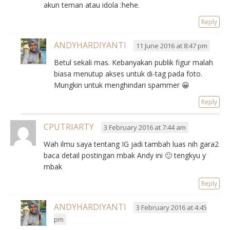
akun teman atau idola :hehe.
Reply
ANDYHARDIYANTI
11 June 2016 at 8:47 pm
Betul sekali mas. Kebanyakan publik figur malah
biasa menutup akses untuk di-tag pada foto.
Mungkin untuk menghindari spammer 😀
Reply
CPUTRIARTY
3 February 2016 at 7:44 am
Wah ilmu saya tentang IG jadi tambah luas nih gara2
baca detail postingan mbak Andy ini 🙂 tengkyu y
mbak
Reply
ANDYHARDIYANTI
3 February 2016 at 4:45
pm