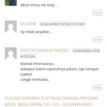
Mksih infony mb Andy …
Reply
SALMAN
23 November 2016 at 12:18 am
Sip mbak lanjutkan…
Reply
SOETOOTJOKROATMODJO
24 November 2016
at 3:52 pm
Mantab informasinya ,
walaupun belum sepenuhnya paham, tapi lumayan
nyantol.
Sangat mrmbantu.
Reply
YUK JADI GENERASI PLATINUM DENGAN PROGRAM
BEKAL MASA DEPAN CHIL-GO! – BLOGNYA ANDY