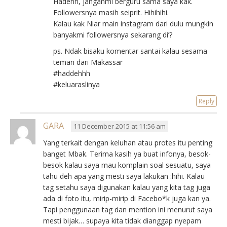
Hadehh, janganmi berguru sama saya kak.
Followersnya masih seiprit. Hihihihi.
Kalau kak Niar main instagram dari dulu mungkin
banyakmi followersnya sekarang di’?
ps. Ndak bisaku komentar santai kalau sesama
teman dari Makassar
#haddehhh
#keluaraslinya
Reply
GARA
11 December 2015 at 11:56 am
Yang terkait dengan keluhan atau protes itu penting
banget Mbak. Terima kasih ya buat infonya, besok-
besok kalau saya mau komplain soal sesuatu, saya
tahu deh apa yang mesti saya lakukan :hihi. Kalau
tag setahu saya digunakan kalau yang kita tag juga
ada di foto itu, mirip-mirip di Facebo*k juga kan ya.
Tapi penggunaan tag dan mention ini menurut saya
mesti bijak… supaya kita tidak dianggap nyepam