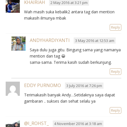
KHAIRIAH
2 May 2016 at 3:21 pm
Wah masih suka kebalik2 antara tag dan mention
makasih ilmunya mbak
Reply
ANDYHARDIYANTI
3 May 2016 at 12:53 am
Saya dulu juga gitu. Bingung sama yang namanya
mention dan tag 😀
sama-sama. Terima kasih sudah berkunjung.
Reply
EDDY PURNOMO
3 July 2016 at 7:26 pm
Terimakasih banyak Andy…Setidaknya saya dapat
gambaran .. sukses dan sehat selalu ya
Reply
@I_ROHST_
4 November 2016 at 3:18 am