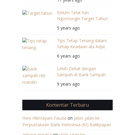
Belum Telat kan
Ngomongin Target Tahun
2021?
5 years ago
Tips Tetap Tenang dalam
Setiap Keadaan ala Adjie
Santosoputro
6 years ago
Lebih Dekat dengan
Sampah di Bank Sampah
NTB Mandiri
9 years ago
Komentar Terbaru
Heni Hikmayani Fauzia
on
Jalan-jalan ke
Perpustakaan Bank Indonesia (BI) Balikpapan
antung apriana
on
Jalan-jalan ke