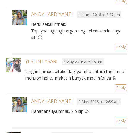
Reply
ANDYHARDIYANTI
11 June 2016 at 8:47 pm
Betul sekali mbak.
Tapi yaa lagi-lagi tergantung ketentuan kuisnya
sih 🙂
Reply
YESI INTASARI
2 May 2016 at 5:16 am
jangan sampe ketuker lagi ya mba antara tag sama
mention hehe.. makasih banyak mba infonya 😀
Reply
ANDYHARDIYANTI
3 May 2016 at 12:59 am
Hahahaha iya mbak. Sip sip 😉
Reply