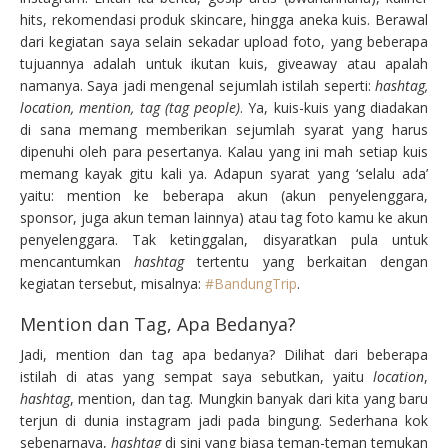
hits, rekomendasi produk skincare, hingga aneka kuis. Berawal
dari kegiatan saya selain sekadar upload foto, yang beberapa
tujuannya adalah untuk ikutan kuis, giveaway atau apalah
namanya. Saya jadi mengenal sejumlah istilah seperti:
hashtag,
location, mention, tag (tag people)
. Ya, kuis-kuis yang diadakan
di sana memang memberikan sejumlah syarat yang harus
dipenuhi oleh para pesertanya. Kalau yang ini mah setiap kuis
memang kayak gitu kali ya. Adapun syarat yang ‘selalu ada’
yaitu: mention ke beberapa akun (akun penyelenggara,
sponsor, juga akun teman lainnya) atau tag foto kamu ke akun
penyelenggara. Tak ketinggalan, disyaratkan pula untuk
mencantumkan
hashtag
tertentu yang berkaitan dengan
kegiatan tersebut, misalnya:
#BandungTrip
.
Mention dan Tag, Apa Bedanya?
Jadi, mention dan tag apa bedanya? Dilihat dari beberapa
istilah di atas yang sempat saya sebutkan, yaitu
location
,
hashtag
, mention, dan tag. Mungkin banyak dari kita yang baru
terjun di dunia instagram jadi pada bingung. Sederhana kok
sebenarnaya,
hashtag
di sini yang biasa teman-teman temukan