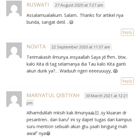
RUSWATI
27 August 2020 at 7:27 am
Assalamualaikum. Salam.. Thanks for artikel nya
bunda, sangat detil. ..😃
Reply
NOVITA
22 September 2020 at 11:37 am
Terimakasih ilmunya..insyaallah Saya jd fhm.. btw..
kalo Kita di tag selamanya dia Tau kalo Kita ganti
akun dunk ya?… Waduuh ngeri eeeeuuuyy, 😱
Reply
MARIYATUL QIBTIYAH
30 March 2021 at 12:21
pm
Alhamdulilah mksih kak ilmunya🙏🏻..sy kluaran dr
pesantren.. dan baru² ini sy dapet tugas dari kampus
suru mention sebuah akun gtu..yaah bingung mah
awal² nya😁