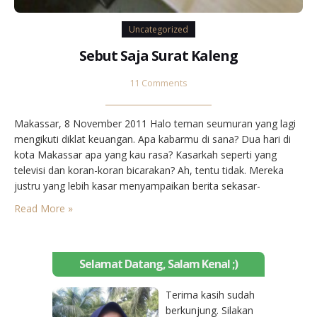
Uncategorized
Sebut Saja Surat Kaleng
11 Comments
Makassar, 8 November 2011 Halo teman seumuran yang lagi
mengikuti diklat keuangan. Apa kabarmu di sana? Dua hari di
kota Makassar apa yang kau rasa? Kasarkah seperti yang
televisi dan koran-koran bicarakan? Ah, tentu tidak. Mereka
justru yang lebih kasar menyampaikan berita sekasar-
kasarnya, karena yang kasar yang bisa jadi berita besar.
Read More »
Bagaimana hotel bercat putih tulang yang kau tempati?
Nyamankah?…
Selamat Datang, Salam Kenal ;)
Terima kasih sudah
berkunjung. Silakan