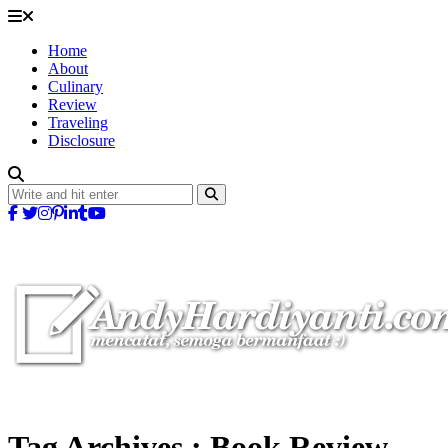
Home
About
Culinary
Review
Traveling
Disclosure
Tag Archives :
Book Review