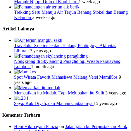
Mampir Ngopi Dulu di Kopi Luru
1 week ago
Trekking Seru Menuju Air Terjun Benang Stokel dan Benang
Kelambu
2 weeks ago
Artikel Lainnya
Traveloka Xperience dan Tentang Pentingnya Aktivitas
Liburan
7 years ago
Nongkrong di Skylancing Paragliding, Wisata Paralayang
Lombok
1 month ago
Spot Wisata Favorit Mahasiswa Malang Versi MamiKos
9
years ago
Memaafkan itu Mudah, Tapi Melupakan itu Sulit
3 years ago
Saya, Kak Diyah, dan Mainan Ciptaannya
15 years ago
Komentar Terbaru
Heni Hikmayani Fauzia
on
Jalan-jalan ke Perpustakaan Bank