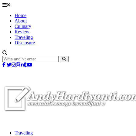
Home
About
Culinary
Review
Traveling
Disclosure
Traveling