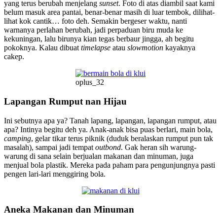
yang terus berubah menjelang
sunset
. Foto di atas diambil saat kami
belum masuk area pantai, benar-benar masih di luar tembok, dilihat-
lihat kok cantik… foto deh. Semakin bergeser waktu, nanti
warnanya perlahan berubah, jadi perpaduan biru muda ke
kekuningan, lalu birunya kian tegas berbaur jingga, ah begitu
pokoknya. Kalau dibuat
timelapse
atau
slowmotion
kayaknya
cakep.
oplus_32
Lapangan Rumput nan Hijau
Ini sebutnya apa ya? Tanah lapang, lapangan, lapangan rumput, atau
apa? Intinya begitu deh ya. Anak-anak bisa puas berlari, main bola,
camping
, gelar tikar terus piknik (duduk beralaskan rumput pun tak
masalah), sampai jadi tempat
outbond
. Gak heran sih warung-
warung di sana selain berjualan makanan dan minuman, juga
menjual bola plastik. Mereka pada paham para pengunjungnya pasti
pengen lari-lari menggiring bola.
Aneka Makanan dan Minuman