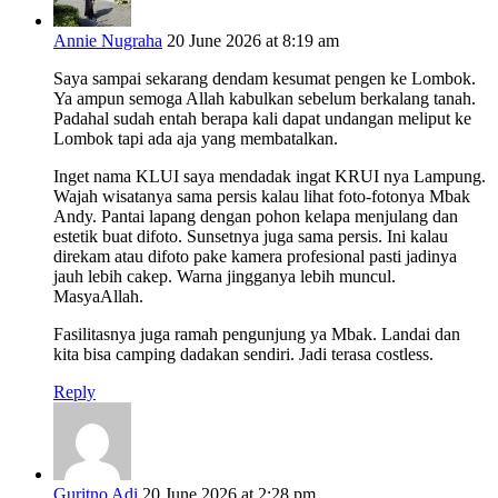
Annie Nugraha
20 June 2026 at 8:19 am
Saya sampai sekarang dendam kesumat pengen ke Lombok.
Ya ampun semoga Allah kabulkan sebelum berkalang tanah.
Padahal sudah entah berapa kali dapat undangan meliput ke
Lombok tapi ada aja yang membatalkan.
Inget nama KLUI saya mendadak ingat KRUI nya Lampung.
Wajah wisatanya sama persis kalau lihat foto-fotonya Mbak
Andy. Pantai lapang dengan pohon kelapa menjulang dan
estetik buat difoto. Sunsetnya juga sama persis. Ini kalau
direkam atau difoto pake kamera profesional pasti jadinya
jauh lebih cakep. Warna jingganya lebih muncul.
MasyaAllah.
Fasilitasnya juga ramah pengunjung ya Mbak. Landai dan
kita bisa camping dadakan sendiri. Jadi terasa costless.
Reply
Guritno Adi
20 June 2026 at 2:28 pm