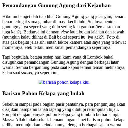
Pemandangan Gunung Agung dari Kejauhan
Hiburan banget dah tiap lihat Gunung Agung yang jelas gini, benar-
benar teringat sama gambar di masa kecil dulu. Soalnya bentuk
gunungnya ya seperti yang dulu sering kita gambar (teman-teman
juga kan?). Bedanya ini dengan
view
laut, bukan jalanan dan sawah
(mungkin kalau dilihat di Bali bakal seperti itu, iya gak?). Foto di
atas gak begitu jelas sih, entah faktor kamera atau saya yang terlewat
momennya, efek terlalu menikmati pemandangan sepertinya.
Tapi begitulah, betapa setiap hari kami yang di Lombok bakal
disuguhkan pemandangan Gunung Agung dengan berbagai latar
warna. Semua bergantung pada saat kapan teman-teman melihatnya,
kalau saat
sunset
, ya seperti ini.
Barisan Pohon Kelapa yang Indah
Sebelum sampai pada bagian pasir pantainya, para pengunjung akan
disajikan hamparan tanah lapang yang ditutupi rerumputan hijau,
komplit dengan banyak pohon kelapa yang tumbuh berbaris rapi.
Masya Allah indah sekali. Pemandangan siluet barisan pohon kelapa
terlihat menunjukkan keindahannya dengan berbagai sajian warna