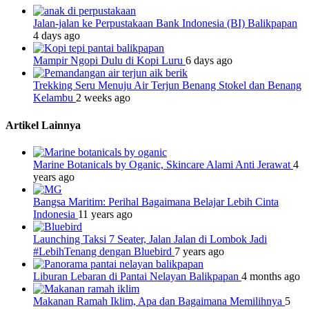
Jalan-jalan ke Perpustakaan Bank Indonesia (BI) Balikpapan
4 days ago
Mampir Ngopi Dulu di Kopi Luru
6 days ago
Trekking Seru Menuju Air Terjun Benang Stokel dan Benang
Kelambu
2 weeks ago
Artikel Lainnya
Marine Botanicals by Oganic, Skincare Alami Anti Jerawat
4
years ago
Bangsa Maritim: Perihal Bagaimana Belajar Lebih Cinta
Indonesia
11 years ago
Launching Taksi 7 Seater, Jalan Jalan di Lombok Jadi
#LebihTenang dengan Bluebird
7 years ago
Liburan Lebaran di Pantai Nelayan Balikpapan
4 months ago
Makanan Ramah Iklim, Apa dan Bagaimana Memilihnya
5