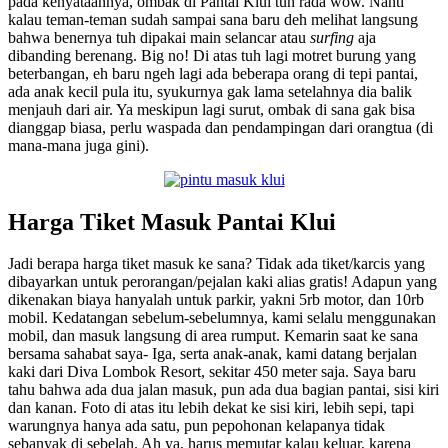
pada kenyataannya, ombak di Pantai Klui tuh rada wow. Nanti
kalau teman-teman sudah sampai sana baru deh melihat langsung
bahwa benernya tuh dipakai main selancar atau
surfing
aja
dibanding berenang. Big no! Di atas tuh lagi motret burung yang
beterbangan, eh baru ngeh lagi ada beberapa orang di tepi pantai,
ada anak kecil pula itu, syukurnya gak lama setelahnya dia balik
menjauh dari air. Ya meskipun lagi surut, ombak di sana gak bisa
dianggap biasa, perlu waspada dan pendampingan dari orangtua (di
mana-mana juga gini).
Harga Tiket Masuk Pantai Klui
Jadi berapa harga tiket masuk ke sana? Tidak ada tiket/karcis yang
dibayarkan untuk perorangan/pejalan kaki alias gratis! Adapun yang
dikenakan biaya hanyalah untuk parkir, yakni 5rb motor, dan 10rb
mobil. Kedatangan sebelum-sebelumnya, kami selalu menggunakan
mobil, dan masuk langsung di area rumput. Kemarin saat ke sana
bersama sahabat saya- Iga, serta anak-anak, kami datang berjalan
kaki dari Diva Lombok Resort, sekitar 450 meter saja. Saya baru
tahu bahwa ada dua jalan masuk, pun ada dua bagian pantai, sisi kiri
dan kanan. Foto di atas itu lebih dekat ke sisi kiri, lebih sepi, tapi
warungnya hanya ada satu, pun pepohonan kelapanya tidak
sebanyak di sebelah. Ah ya, harus memutar kalau keluar, karena