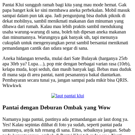
Pantai Klui sungguh ramah bagi kita yang mau mode hemat. Gak
papa banget kok ke sini membawa aneka perbekalan. Mobil masuk
sampai dalam pun tak apa. Jadi pengunjung bisa duduk piknik di
dekat mobilnya, sambil menikmati makanan dan minuman yang
dibawa dari rumah. Kalau mau lebih praktis sambil mendukung
usaha warung-warung di sana, boleh tuh dipesan aneka makanan
dan minumannya. Warungnya gak banyak sih, tapi menunya
cukuplah untuk mengenyangkan perut sambil bersantai menikmati
pemandangan cantik dan udara segar di sana.
Aneka hidangan tersedia, mulai dari Sate Bulayak (harganya 25rb
apa 30rb ya? Lupa…), pop mie dengan berbagai varian rasa (10rb),
kelapa muda, kopi seduh, dan masih banyak lagi. Bebas mau duduk
di mana saja di area pantai, nanti pesanannya bakal diantarkan.
Pembayaran secara tunai ya, jangan sampai pada mikir bisa QRIS.
Wkwkwk
Pantai dengan Deburan Ombak yang Wow
Namanya juga pantai, pastinya ada pemandangan air laut dong ya.
Yes! Kalau sepintas dilihat di foto ya sudah, seperti pantai pada
umumnya, asyik tuh renang di sana. Eitss, sebaiknya jangan. Sebab