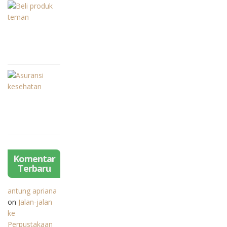
Tentang
Makin
Membeli
Asyik
Produk
9
Teman
years
ago
Asuransi
Kesehatan
untuk
7
Penulis
years
Freelance?
ago
Penting
Gak
sih?
Komentar
Terbaru
antung apriana
on
Jalan-jalan
ke
Perpustakaan