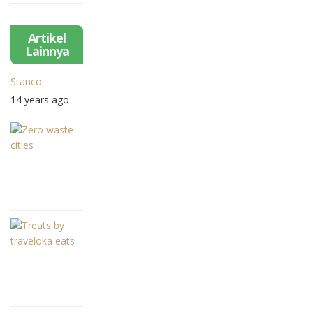
Stokel
dan
Benang
Artikel
Kelambu
Lainnya
Stanco
14 years ago
Zero
Waste
Cities
4
dan
years
Perjalanan
ago
Kota
Bandung
Treats
dalam
by
Mewujudkannya
Traveloka
6
Eats,
years
Ngopi
ago
Cantik
Jadi