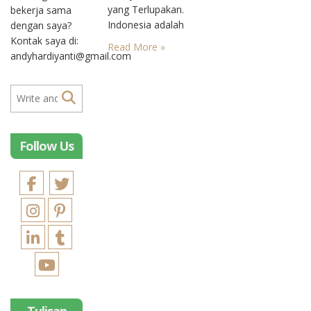
yang Terlupakan.
bekerja sama
Indonesia adalah
dengan saya?
negara yang kaya,
Kontak saya di:
Read More »
terutama akan hasil
andyhardiyanti@gmail.com
alamnya. Siapapun
mengakui itu.
Kecuali kita, yang
terkadang
melupakan apa-apa
Follow Us
yang kita punya.
Dan mutiara laut
selatan mungkin
salah satunya, salah
satu dari sekian
banyak harta
kekayaan yang kita
lupakan. Tidak dapat
dipungkiri, sebagai
seorang yang sudah
tinggal lama di