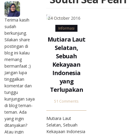
24 October 2016
Terima kasih
sudah
Informasi
berkunjung.
Mutiara Laut
Silakan share
postingan di
Selatan,
blog ini kalau
Sebuah
memang
Kekayaan
bermanfaat ;)
Indonesia
Jangan lupa
tinggalkan
yang
komentar dan
Terlupakan
tunggu
kunjungan saya
51 Comments
di blog teman-
teman. Ada
Mutiara Laut
yang ingin
Selatan, Sebuah
ditanyakan?
Kekayaan Indonesia
Atau ingin