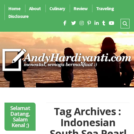
Home
About
Culinary
Review
Traveling
Disclosure
Selamat
Tag Archives :
Datang,
Indonesian
Salam
Kenal ;)
South Sea Pearl