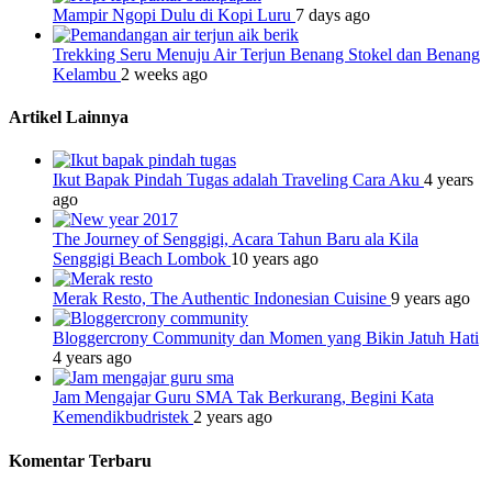
Mampir Ngopi Dulu di Kopi Luru
7 days ago
Trekking Seru Menuju Air Terjun Benang Stokel dan Benang
Kelambu
2 weeks ago
Artikel Lainnya
Ikut Bapak Pindah Tugas adalah Traveling Cara Aku
4 years
ago
The Journey of Senggigi, Acara Tahun Baru ala Kila
Senggigi Beach Lombok
10 years ago
Merak Resto, The Authentic Indonesian Cuisine
9 years ago
Bloggercrony Community dan Momen yang Bikin Jatuh Hati
4 years ago
Jam Mengajar Guru SMA Tak Berkurang, Begini Kata
Kemendikbudristek
2 years ago
Komentar Terbaru