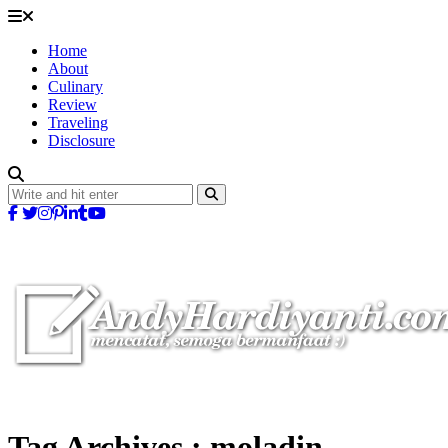
Home
About
Culinary
Review
Traveling
Disclosure
Tag Archives :
moladin