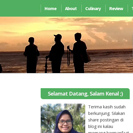
Home
About
Culinary
Review
Selamat Datang, Salam Kenal ;)
Terima kasih sudah
berkunjung. Silakan
share postingan di
blog ini kalau
memang bermanfaat