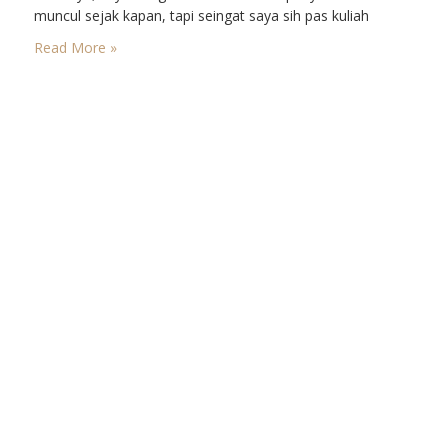
muncul sejak kapan, tapi seingat saya sih pas kuliah
adalah dimana saya sering banget merasakan yang
Read More »
namanya sakit maag. Sampai beberapa kali harus izin
pulang lebih dulu saat…