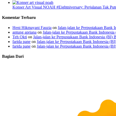
Konser Art Visual NOAH #Eightniversary: Perjalanan Tak Pu
Komentar Terbaru
Heni Hikmayani Fauzia
on
Jalan-jalan ke Perpustakaan Bank I
antung apriana
on
Jalan-jalan ke Perpustakaan Bank Indonesia
Teh Okti
on
Jalan-jalan ke Perpustakaan Bank Indonesia (BI) 
farida pane
on
Jalan-jalan ke Perpustakaan Bank Indonesia (BI
farida pane
on
Jalan-jalan ke Perpustakaan Bank Indonesia (BI
Bagian Dari