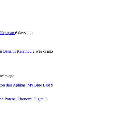
alikpapan
6 days ago
dan Benang Kelambu
2 weeks ago
years ago
kon dari Aplikasi My Blue Bird
9
n Potensi Ekonomi Digital
6