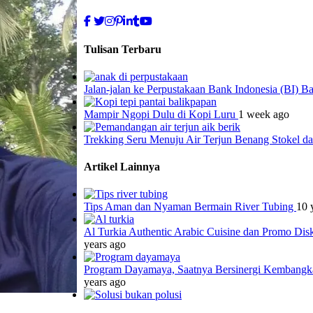
Tulisan Terbaru
Jalan-jalan ke Perpustakaan Bank Indonesia (BI) B
Mampir Ngopi Dulu di Kopi Luru
1 week ago
Trekking Seru Menuju Air Terjun Benang Stokel 
Artikel Lainnya
Tips Aman dan Nyaman Bermain River Tubing
10 
Al Turkia Authentic Arabic Cuisine dan Promo Dis
years ago
Program Dayamaya, Saatnya Bersinergi Kembangka
years ago