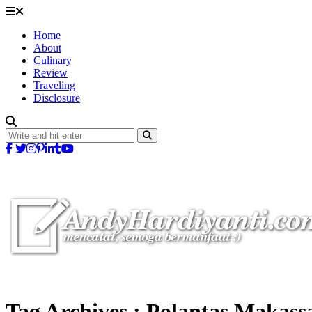
Home
About
Culinary
Review
Traveling
Disclosure
Tag Archives :
Polantas Makass