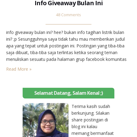
Info Giveaway Bulan Ini
48 Comments
info giveaway bulan ini? hee? bukan info tagihan listrik bulan
ini? ;p Sesungguhnya saya tidak tahu mau memberikan judul
apa yang tepat untuk postingan ini. Postingan yang tiba-tiba
saja dibuat, tiba-tiba saja terlintas ketika seorang teman
menuliskan sesuatu pada halaman grup facebook komunitas
blogger, sebut saja komunitas itu bernama BLOOF (lha
Read More »
namanya emang bloof, mama rani… -___-“). Jadi inilah yang…
Selamat Datang, Salam Kenal ;)
Terima kasih sudah
berkunjung. Silakan
share postingan di
blog ini kalau
memang bermanfaat