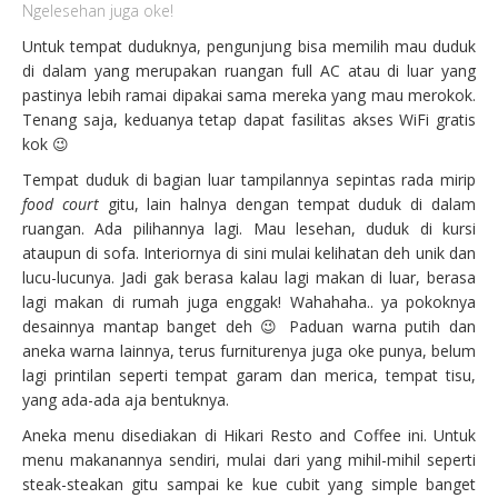
Ngelesehan juga oke!
Untuk tempat duduknya, pengunjung bisa memilih mau duduk
di dalam yang merupakan ruangan full AC atau di luar yang
pastinya lebih ramai dipakai sama mereka yang mau merokok.
Tenang saja, keduanya tetap dapat fasilitas akses WiFi gratis
kok 😉
Tempat duduk di bagian luar tampilannya sepintas rada mirip
food court
gitu, lain halnya dengan tempat duduk di dalam
ruangan. Ada pilihannya lagi. Mau lesehan, duduk di kursi
ataupun di sofa. Interiornya di sini mulai kelihatan deh unik dan
lucu-lucunya. Jadi gak berasa kalau lagi makan di luar, berasa
lagi makan di rumah juga enggak! Wahahaha.. ya pokoknya
desainnya mantap banget deh 😉 Paduan warna putih dan
aneka warna lainnya, terus furniturenya juga oke punya, belum
lagi printilan seperti tempat garam dan merica, tempat tisu,
yang ada-ada aja bentuknya.
Aneka menu disediakan di Hikari Resto and Coffee ini. Untuk
menu makanannya sendiri, mulai dari yang mihil-mihil seperti
steak-steakan gitu sampai ke kue cubit yang simple banget