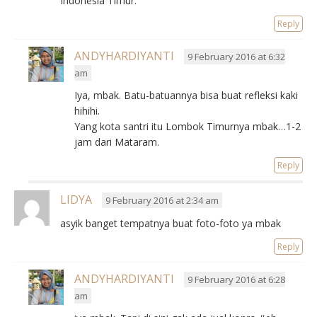
Indonesia Timur.
Reply
ANDYHARDIYANTI
9 February 2016 at 6:32
am
Iya, mbak. Batu-batuannya bisa buat refleksi kaki
hihihi.
Yang kota santri itu Lombok Timurnya mbak…1-2
jam dari Mataram.
Reply
LIDYA
9 February 2016 at 2:34 am
asyik banget tempatnya buat foto-foto ya mbak
Reply
ANDYHARDIYANTI
9 February 2016 at 6:28
am