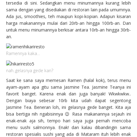
tersedia di sini. Sedangkan menu minumannya kurang lebih
sama dengan yang disediakan di restoran lain pada umumnya.
Ada jus, smoothies, teh maupun kopi-kopian. Adapun kisaran
harga makanannya mulai dari 20rb-an hingga 100rb-an. Dan
untuk menu minumannya berkisar antara 10rb-an hingga 30rb-
an.
Ramennya kaka…
nah..gelasnya gede kan?
Saat ke sana saya memesan Ramen (halal kok), terus menu
ayam-ayam apa gitu sama Jasmine Tea. Jasmine Teanya ini
favorit banget. Karena enak dan juga banyak! Wkwkwkw..
Dengan biaya sebesar 10rb kita udah dapat segentong
Jasmine Tea. Beneran loh, ini gelasnya gede banget. Kita aja
bisa bertiga nih ngabisinnya 😉 Rasa makanannya sejauh ini
enak-enak aja sih, tempo hari saya juga pernah mencoba
menu sushi salmonnya. Enak! dan kalau dibandingin sama
restoran spesialis sushi yang ada di Mataram ituh lebih enak