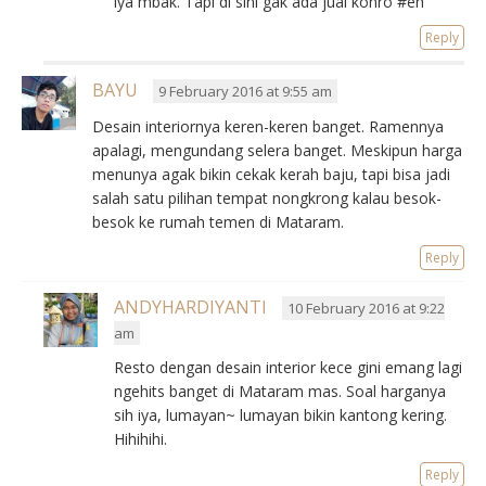
iya mbak. Tapi di sini gak ada jual konro #eh
Reply
BAYU
9 February 2016 at 9:55 am
Desain interiornya keren-keren banget. Ramennya
apalagi, mengundang selera banget. Meskipun harga
menunya agak bikin cekak kerah baju, tapi bisa jadi
salah satu pilihan tempat nongkrong kalau besok-
besok ke rumah temen di Mataram.
Reply
ANDYHARDIYANTI
10 February 2016 at 9:22
am
Resto dengan desain interior kece gini emang lagi
ngehits banget di Mataram mas. Soal harganya
sih iya, lumayan~ lumayan bikin kantong kering.
Hihihihi.
Reply