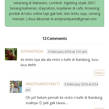
sekarang di Mataram, Lombok. Ngeblog sejak 2007.
Senang kulineran, staycation, kopdaran di cafe, browsing
produk di toko online tapi gak beli, dan tentu saja...senang
menulis :) Bisa dikontak di andyhardiyanti@gmail.com
12 Comments
DIYAHIFADA
5 February 2016 at 1:51 pm
ini resto nya ala ala resto n kafe di Bandung, lucu-
lucu #ehh
Reply
ANDYHARDIYANTI
5 February 2016 at 3:54
pm
Oh ya? belum pernah ke resto n kafe di Bandung
soalnya 🙁 Jadi gak tauuu….