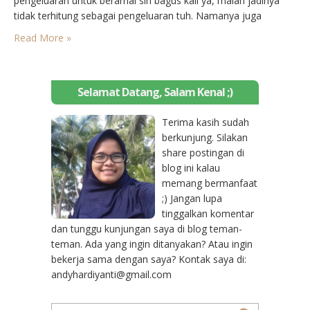
pengeluaran untuk beramal sih bagus kali ya, malah jadinya
tidak terhitung sebagai pengeluaran tuh. Namanya juga
beramal. Nah, sayangnya selama ini pengeluaran kita tersebut
Read More »
identik dengan yang namanya belanja. Belanja alias shopping.
Entah itu…
Selamat Datang, Salam Kenal ;)
Terima kasih sudah
berkunjung. Silakan
share postingan di
blog ini kalau
memang bermanfaat
;) Jangan lupa
tinggalkan komentar
dan tunggu kunjungan saya di blog teman-
teman. Ada yang ingin ditanyakan? Atau ingin
bekerja sama dengan saya? Kontak saya di:
andyhardiyanti@gmail.com