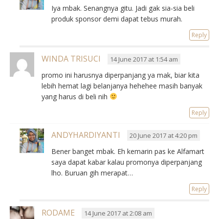
Iya mbak. Senangnya gitu. Jadi gak sia-sia beli
produk sponsor demi dapat tebus murah.
Reply
WINDA TRISUCI
14 June 2017 at 1:54 am
promo ini harusnya diperpanjang ya mak, biar kita
lebih hemat lagi belanjanya hehehee masih banyak
yang harus di beli nih
Reply
ANDYHARDIYANTI
20 June 2017 at 4:20 pm
Bener banget mbak. Eh kemarin pas ke Alfamart
saya dapat kabar kalau promonya diperpanjang
lho. Buruan gih merapat…
Reply
RODAME
14 June 2017 at 2:08 am