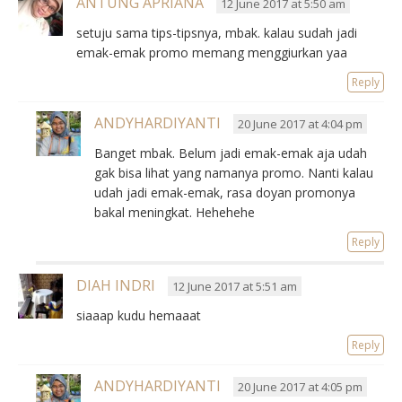
ANTUNG APRIANA
12 June 2017 at 5:50 am
setuju sama tips-tipsnya, mbak. kalau sudah jadi
emak-emak promo memang menggiurkan yaa
Reply
ANDYHARDIYANTI
20 June 2017 at 4:04 pm
Banget mbak. Belum jadi emak-emak aja udah
gak bisa lihat yang namanya promo. Nanti kalau
udah jadi emak-emak, rasa doyan promonya
bakal meningkat. Hehehehe
Reply
DIAH INDRI
12 June 2017 at 5:51 am
siaaap kudu hemaaat
Reply
ANDYHARDIYANTI
20 June 2017 at 4:05 pm