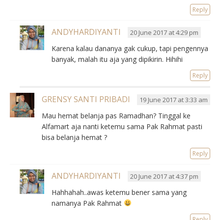
Reply
ANDYHARDIYANTI
20 June 2017 at 4:29 pm
Karena kalau dananya gak cukup, tapi pengennya
banyak, malah itu aja yang dipikirin. Hihihi
Reply
GRENSY SANTI PRIBADI
19 June 2017 at 3:33 am
Mau hemat belanja pas Ramadhan? Tinggal ke
Alfamart aja nanti ketemu sama Pak Rahmat pasti
bisa belanja hemat ?
Reply
ANDYHARDIYANTI
20 June 2017 at 4:37 pm
Hahhahah..awas ketemu bener sama yang
namanya Pak Rahmat
Reply