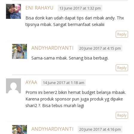
ENI RAHAYU
13 June 2017 at 1:32 pm
Bisa donk kan udah dapat tips dari mbak andy. Thx
tipsnya mbak. Sangat bermanfaat sekaliii
Reply
ANDYHARDIYANTI
20 June 2017 at 4:15 pm
Sama-sama mbak. Senang bisa berbagi.
Reply
AYAA
14 June 2017 at 1:18 am
Promi ini bener2 bikin hemat budget belanja mbaak.
Karena produk sponsor pun juga produk yg dipake
shari2 ?. Bisa tebus murah lagi
Reply
ANDYHARDIYANTI
20 June 2017 at 4:16 pm