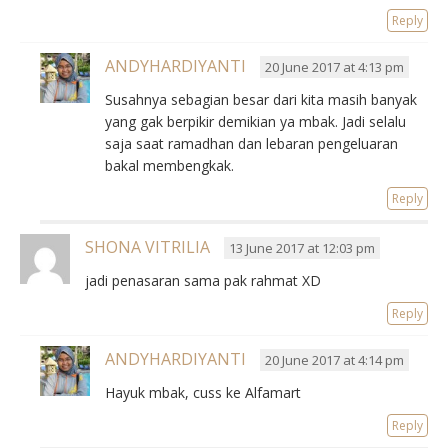
Reply
ANDYHARDIYANTI
20 June 2017 at 4:13 pm
Susahnya sebagian besar dari kita masih banyak
yang gak berpikir demikian ya mbak. Jadi selalu
saja saat ramadhan dan lebaran pengeluaran
bakal membengkak.
Reply
SHONA VITRILIA
13 June 2017 at 12:03 pm
jadi penasaran sama pak rahmat XD
Reply
ANDYHARDIYANTI
20 June 2017 at 4:14 pm
Hayuk mbak, cuss ke Alfamart
Reply