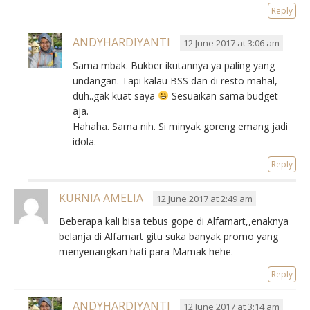
Reply
ANDYHARDIYANTI
12 June 2017 at 3:06 am
Sama mbak. Bukber ikutannya ya paling yang
undangan. Tapi kalau BSS dan di resto mahal,
duh..gak kuat saya
Sesuaikan sama budget
aja.
Hahaha. Sama nih. Si minyak goreng emang jadi
idola.
Reply
KURNIA AMELIA
12 June 2017 at 2:49 am
Beberapa kali bisa tebus gope di Alfamart,,enaknya
belanja di Alfamart gitu suka banyak promo yang
menyenangkan hati para Mamak hehe.
Reply
ANDYHARDIYANTI
12 June 2017 at 3:14 am