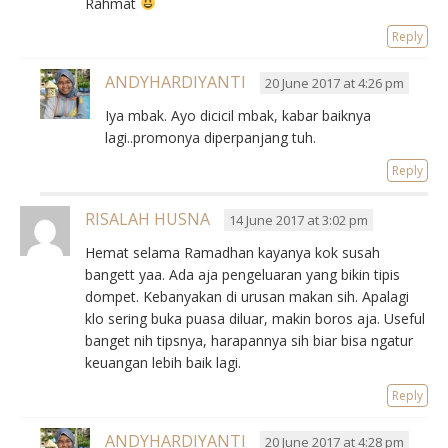
Rahmat
Reply
ANDYHARDIYANTI
20 June 2017 at 4:26 pm
Iya mbak. Ayo dicicil mbak, kabar baiknya
lagi..promonya diperpanjang tuh.
Reply
RISALAH HUSNA
14 June 2017 at 3:02 pm
Hemat selama Ramadhan kayanya kok susah
bangett yaa. Ada aja pengeluaran yang bikin tipis
dompet. Kebanyakan di urusan makan sih. Apalagi
klo sering buka puasa diluar, makin boros aja. Useful
banget nih tipsnya, harapannya sih biar bisa ngatur
keuangan lebih baik lagi.
Reply
ANDYHARDIYANTI
20 June 2017 at 4:28 pm