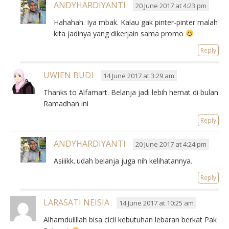
ANDYHARDIYANTI
20 June 2017 at 4:23 pm
Hahahah. Iya mbak. Kalau gak pinter-pinter malah
kita jadinya yang dikerjain sama promo
Reply
UWIEN BUDI
14 June 2017 at 3:29 am
Thanks to Alfamart. Belanja jadi lebih hemat di bulan
Ramadhan ini
Reply
ANDYHARDIYANTI
20 June 2017 at 4:24 pm
Asiiikk..udah belanja juga nih kelihatannya.
Reply
LARASATI NEISIA
14 June 2017 at 10:25 am
Alhamdulillah bisa cicil kebutuhan lebaran berkat Pak