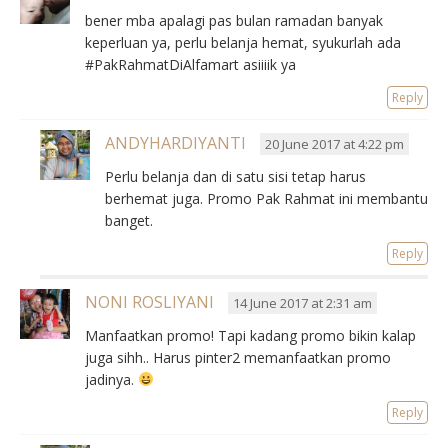
bener mba apalagi pas bulan ramadan banyak
keperluan ya, perlu belanja hemat, syukurlah ada
#PakRahmatDiAlfamart asiiiik ya
Reply
ANDYHARDIYANTI
20 June 2017 at 4:22 pm
Perlu belanja dan di satu sisi tetap harus
berhemat juga. Promo Pak Rahmat ini membantu
banget.
Reply
NONI ROSLIYANI
14 June 2017 at 2:31 am
Manfaatkan promo! Tapi kadang promo bikin kalap
juga sihh.. Harus pinter2 memanfaatkan promo
jadinya.
Reply