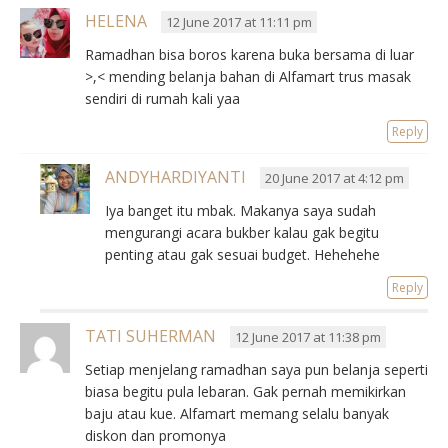
HELENA
12 June 2017 at 11:11 pm
Ramadhan bisa boros karena buka bersama di luar
>,< mending belanja bahan di Alfamart trus masak
sendiri di rumah kali yaa
Reply
ANDYHARDIYANTI
20 June 2017 at 4:12 pm
Iya banget itu mbak. Makanya saya sudah
mengurangi acara bukber kalau gak begitu
penting atau gak sesuai budget. Hehehehe
Reply
TATI SUHERMAN
12 June 2017 at 11:38 pm
Setiap menjelang ramadhan saya pun belanja seperti
biasa begitu pula lebaran. Gak pernah memikirkan
baju atau kue. Alfamart memang selalu banyak
diskon dan promonya