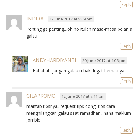
Reply
INDIRA
12 June 2017 at 5:09 pm
Penting ga penting…oh no itulah masa-masa belanja
galau
Reply
ANDYHARDIYANTI
20 June 2017 at 4:08 pm
Hahahah..jangan galau mbak. Ingat hematnya.
Reply
GILAPROMO
12 June 2017 at 7:11 pm
mantab tipsnya.. request tips dong, tips cara
menghilangkan galau saat ramadhan.. haha maklum
jomblo..
Reply