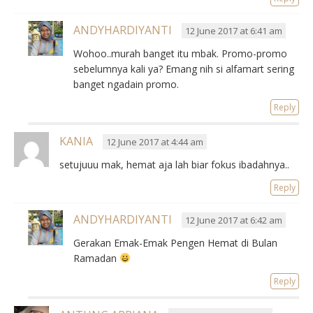
ANDYHARDIYANTI
12 June 2017 at 6:41 am
Wohoo..murah banget itu mbak. Promo-promo
sebelumnya kali ya? Emang nih si alfamart sering
banget ngadain promo.
Reply
KANIA
12 June 2017 at 4:44 am
setujuuu mak, hemat aja lah biar fokus ibadahnya..
Reply
ANDYHARDIYANTI
12 June 2017 at 6:42 am
Gerakan Emak-Emak Pengen Hemat di Bulan
Ramadan
Reply