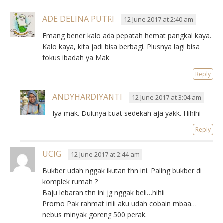
ADE DELINA PUTRI
12 June 2017 at 2:40 am
Emang bener kalo ada pepatah hemat pangkal kaya.
Kalo kaya, kita jadi bisa berbagi. Plusnya lagi bisa
fokus ibadah ya Mak
Reply
ANDYHARDIYANTI
12 June 2017 at 3:04 am
Iya mak. Duitnya buat sedekah aja yakk. Hihihi
Reply
UCIG
12 June 2017 at 2:44 am
Bukber udah nggak ikutan thn ini. Paling bukber di
komplek rumah ?
Baju lebaran thn ini jg nggak beli…hihii
Promo Pak rahmat iniii aku udah cobain mbaa…
nebus minyak goreng 500 perak.