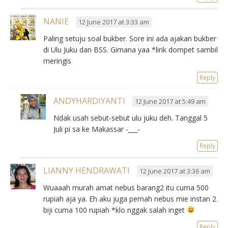
NANIE
12 June 2017 at 3:33 am
Paling setuju soal bukber. Sore ini ada ajakan bukber
di Ulu Juku dan BSS. Gimana yaa *lirik dompet sambil
meringis
Reply
ANDYHARDIYANTI
12 June 2017 at 5:49 am
Ndak usah sebut-sebut ulu juku deh. Tanggal 5
Juli pi sa ke Makassar -___-
Reply
LIANNY HENDRAWATI
12 June 2017 at 3:36 am
Wuaaah murah amat nebus barang2 itu cuma 500
rupiah aja ya. Eh aku juga pernah nebus mie instan 2
biji cuma 100 rupiah *klo nggak salah inget
Reply