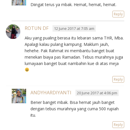
Diingat terus ya mbak. Hemat, hemat, hemat.
Reply
ROTUN DF
12 June 2017 at 7:05 am
Aku yang pualing berasa itu lebaran sama THR, Mba.
Apalagi kalau pulang kampung. Maklum jauh,
hehehe. Pak Rahmat ini membantu banget buat
menekan biaya pas Ramadan. Tebus murahnya juga
lumayaan banget buat nambahin kue di atas meja
Reply
ANDYHARDIYANTI
20 June 2017 at 4:06 pm
Bener banget mbak. Bisa hemat jauh banget
dengan tebus murahnya yang cuma 500 rupiah
itu.
Reply