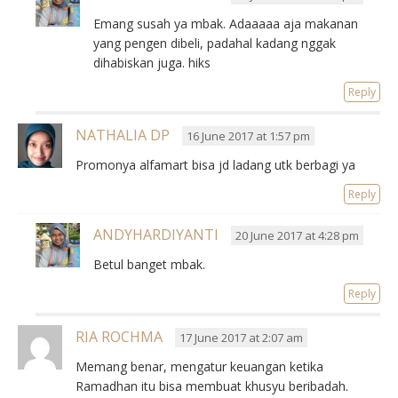
Emang susah ya mbak. Adaaaaa aja makanan
yang pengen dibeli, padahal kadang nggak
dihabiskan juga. hiks
Reply
NATHALIA DP
16 June 2017 at 1:57 pm
Promonya alfamart bisa jd ladang utk berbagi ya
Reply
ANDYHARDIYANTI
20 June 2017 at 4:28 pm
Betul banget mbak.
Reply
RIA ROCHMA
17 June 2017 at 2:07 am
Memang benar, mengatur keuangan ketika
Ramadhan itu bisa membuat khusyu beribadah.