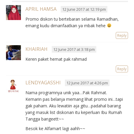
APRIL HAMSA
12 June 2017 at 12:19 pm
Promo diskon tu bertebaran selama Ramadhan,
emang kudu dimanfaatkan ya mbak hehe
Reply
KHAIRIAH
12 June 2017 at 3:18 pm
Keren paket hemat pak rahmad
Reply
LENDYAGASSHI
12 June 2017 at 4:26 pm
Nama programnya unik yaa…Pak Rahmat.
Kemarin pas belanja memang lihat promo ini…tapi
gak paham. Aku lewatiin aja gitu…padahal barang
yang masuk list diskonan itu keperluan Ibu Rumah
Tangga bangeett~~
Besok ke Alfamart lagi aahh~~