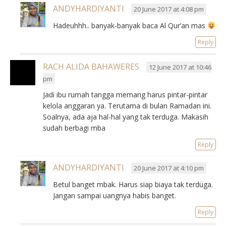
ANDYHARDIYANTI
20 June 2017 at 4:08 pm
Hadeuhhh.. banyak-banyak baca Al Qur’an mas
Reply
RACH ALIDA BAHAWERES
12 June 2017 at 10:46
pm
Jadi ibu rumah tangga memang harus pintar-pintar
kelola anggaran ya. Terutama di bulan Ramadan ini.
Soalnya, ada aja hal-hal yang tak terduga. Makasih
sudah berbagi mba
Reply
ANDYHARDIYANTI
20 June 2017 at 4:10 pm
Betul banget mbak. Harus siap biaya tak terduga.
Jangan sampai uangnya habis banget.
Reply