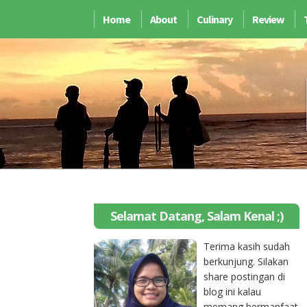
Home
About
Culinary
Review
Selamat Datang, Salam Kenal ;)
Terima kasih sudah
berkunjung. Silakan
share postingan di
blog ini kalau
memang bermanfaat