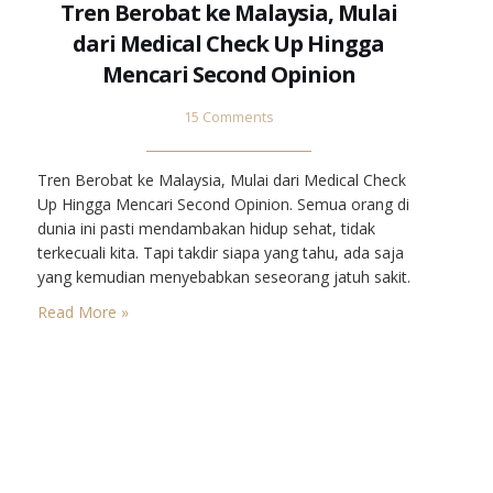
Tren Berobat ke Malaysia, Mulai
dari Medical Check Up Hingga
Mencari Second Opinion
15 Comments
Tren Berobat ke Malaysia, Mulai dari Medical Check
Up Hingga Mencari Second Opinion. Semua orang di
dunia ini pasti mendambakan hidup sehat, tidak
terkecuali kita. Tapi takdir siapa yang tahu, ada saja
yang kemudian menyebabkan seseorang jatuh sakit.
Entah itu penyakit ringan yang cukup disembuhkan
Read More »
dengan beristirahat, hingga penyakit yang perlu
pengobatan serius. Ketika berada dalam kondisi sakit,
maka kita…