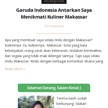
Uncategorized
Garuda Indonesia Antarkan Saya
Menikmati Kuliner Makassar
18 Comments
Apa yang membuat saya selalu rindu dengan Makassar?
Kulinernya. Ya, kulinernya.. Makassar. Kota yang kata
kebanyakan orang sarat akan kekerasan, tindakan kriminalitas,
dan segala yang tidak enak didengar lainnya. Tapi saya selalu
rindu Makassar. Rindu dengan berbagai komunitas disana yang
menjadi wadah belajar paling efektif; pete-pete* sebagai
Read More »
sarana transportasi publik yang hampir menjangkau seluruh
wilayah Makassar dimana selama ini telah…
Selamat Datang, Salam Kenal ;)
Terima kasih sudah
berkunjung. Silakan