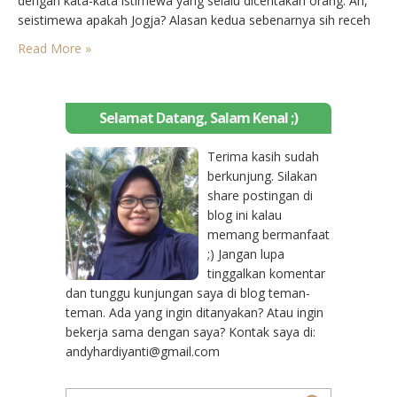
dengan kata-kata istimewa yang selalu diceritakan orang. Ah,
seistimewa apakah Jogja? Alasan kedua sebenarnya sih receh
banget. Saya ingin ke Jogja karena mau membuktikan sendiri
Read More »
harga kulinernya yang konon murah itu. Ya, setiap kali saya
terpana…
Selamat Datang, Salam Kenal ;)
Terima kasih sudah
berkunjung. Silakan
share postingan di
blog ini kalau
memang bermanfaat
;) Jangan lupa
tinggalkan komentar
dan tunggu kunjungan saya di blog teman-
teman. Ada yang ingin ditanyakan? Atau ingin
bekerja sama dengan saya? Kontak saya di:
andyhardiyanti@gmail.com