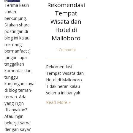
Rekomendasi
Terima kasih
sudah
Tempat
berkunjung.
Wisata dan
Silakan share
Hotel di
postingan di
Malioboro
blog ini kalau
memang
1 Comment
bermanfaat ;)
Jangan lupa
tinggalkan
Rekomendasi
komentar dan
Tempat Wisata dan
tunggu
Hotel di Malioboro.
kunjungan saya
Tidak heran kalau
di blog teman-
selama ini banyak
teman. Ada
orang yang
Read More »
yang ingin
mengatakan Jogja
ditanyakan?
Istimewa. Sebab
Atau ingin
nyatanya memang
bekerja sama
istimewa. Sebagian
dengan saya?
besar traveler yang