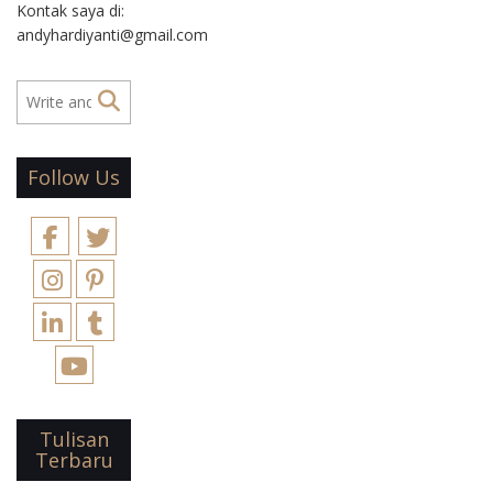
Kontak saya di:
pernah ke sana,
andyhardiyanti@gmail.com
rasanya selalu ingin
lagi dan lagi
berkunjung.
Bagaimana tidak,
semua jenis wisata
yang kita inginkan
Follow Us
bisa ditemukan di
Jogja. Mulai dari
wisata budaya,
alam, kuliner dan
lainnya. Belum lagi
destinasi tersebut…
Tulisan
Terbaru