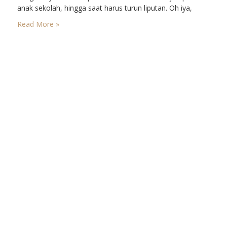
anak sekolah, hingga saat harus turun liputan. Oh iya,
termasuk juga kalau mau pergi meetup sama teman
Read More »
atau sekadar ngopi ngopi cantik. Layanan
transportasi online seperti GOJEK ini benar-benar
membantu saya. Kalau…