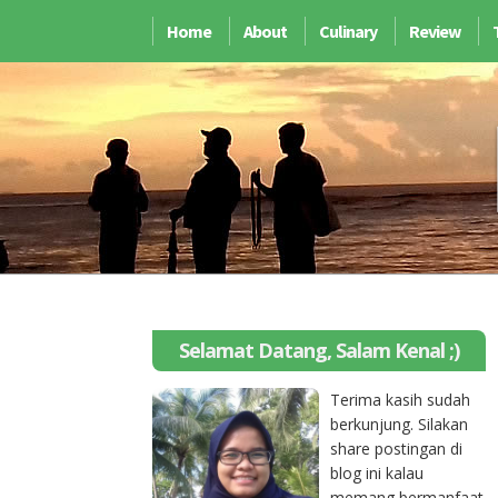
Home
About
Culinary
Review
Selamat Datang, Salam Kenal ;)
Terima kasih sudah
berkunjung. Silakan
share postingan di
blog ini kalau
memang bermanfaat