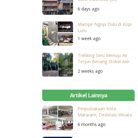
Balikpapan
6 days ago
Mampir Ngopi Dulu di Kopi
Luru
1 week ago
Trekking Seru Menuju Air
Terjun Benang Stokel dan
Benang Kelambu
2 weeks ago
Artikel Lainnya
Perpustakaan Kota
Mataram, Destinasi Wisata
Literasi yang Bersama Kita
6 months ago
Tanam