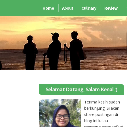
Home
About
Culinary
Review
Selamat Datang, Salam Kenal ;)
Terima kasih sudah
berkunjung. Silakan
share postingan di
blog ini kalau
memang bermanfaat