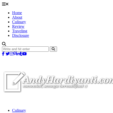
Home
About
Culinary
Review
Traveling
Disclosure
Culinary