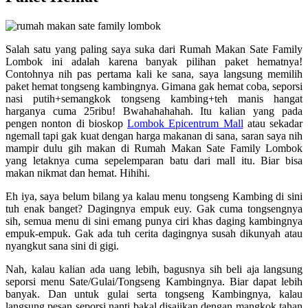
Salah satu yang paling saya suka dari Rumah Makan Sate Family
Lombok ini adalah karena banyak pilihan paket hematnya!
Contohnya nih pas pertama kali ke sana, saya langsung memilih
paket hemat tongseng kambingnya. Gimana gak hemat coba, seporsi
nasi putih+semangkok tongseng kambing+teh manis hangat
harganya cuma 25ribu! Bwahahahahah. Itu kalian yang pada
pengen nonton di bioskop
Lombok Epicentrum Mall
atau sekadar
ngemall tapi gak kuat dengan harga makanan di sana, saran saya nih
mampir dulu gih makan di Rumah Makan Sate Family Lombok
yang letaknya cuma sepelemparan batu dari mall itu. Biar bisa
makan nikmat dan hemat. Hihihi.
Eh iya, saya belum bilang ya kalau menu tongseng Kambing di sini
tuh enak banget? Dagingnya empuk euy. Gak cuma tongsengnya
sih, semua menu di sini emang punya ciri khas daging kambingnya
empuk-empuk. Gak ada tuh cerita dagingnya susah dikunyah atau
nyangkut sana sini di gigi.
Nah, kalau kalian ada uang lebih, bagusnya sih beli aja langsung
seporsi menu Sate/Gulai/Tongseng Kambingnya. Biar dapat lebih
banyak. Dan untuk gulai serta tongseng Kambingnya, kalau
langsung pesan seporsi nanti bakal disajikan dengan mangkok tahan