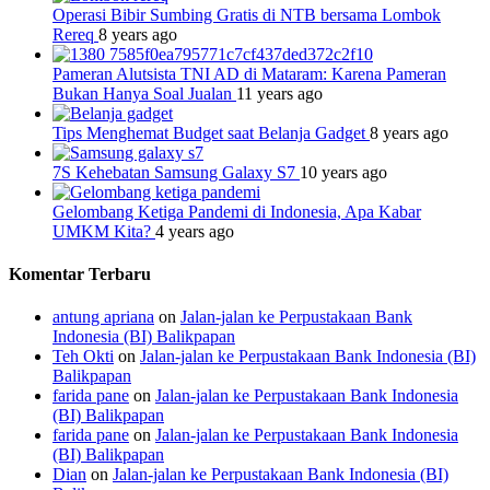
Operasi Bibir Sumbing Gratis di NTB bersama Lombok
Rereq
8 years ago
Pameran Alutsista TNI AD di Mataram: Karena Pameran
Bukan Hanya Soal Jualan
11 years ago
Tips Menghemat Budget saat Belanja Gadget
8 years ago
7S Kehebatan Samsung Galaxy S7
10 years ago
Gelombang Ketiga Pandemi di Indonesia, Apa Kabar
UMKM Kita?
4 years ago
Komentar Terbaru
antung apriana
on
Jalan-jalan ke Perpustakaan Bank
Indonesia (BI) Balikpapan
Teh Okti
on
Jalan-jalan ke Perpustakaan Bank Indonesia (BI)
Balikpapan
farida pane
on
Jalan-jalan ke Perpustakaan Bank Indonesia
(BI) Balikpapan
farida pane
on
Jalan-jalan ke Perpustakaan Bank Indonesia
(BI) Balikpapan
Dian
on
Jalan-jalan ke Perpustakaan Bank Indonesia (BI)