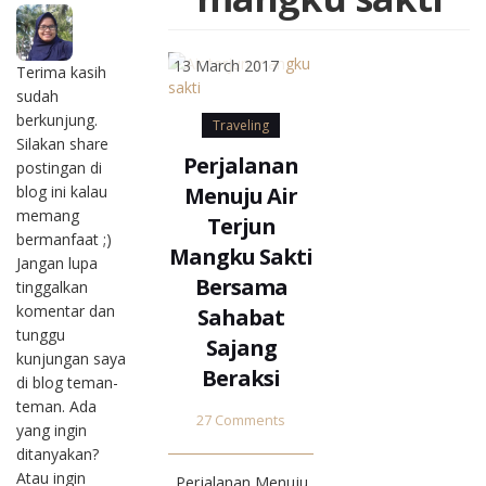
13 March 2017
Terima kasih
sudah
berkunjung.
Traveling
Silakan share
Perjalanan
postingan di
Menuju Air
blog ini kalau
memang
Terjun
bermanfaat ;)
Mangku Sakti
Jangan lupa
Bersama
tinggalkan
komentar dan
Sahabat
tunggu
Sajang
kunjungan saya
Beraksi
di blog teman-
teman. Ada
27 Comments
yang ingin
ditanyakan?
Atau ingin
. Perjalanan Menuju