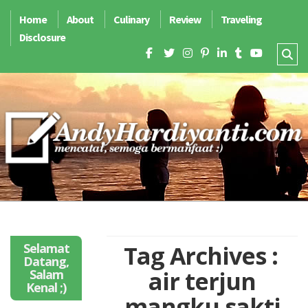
Home
About
Culinary
Review
Traveling
Disclosure
Selamat
Tag Archives :
Datang,
air terjun
Salam
Kenal ;)
mangku sakti