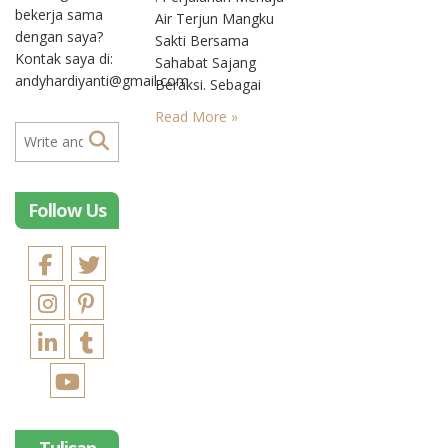
bekerja sama
Air Terjun Mangku
dengan saya?
Sakti Bersama
Kontak saya di:
Sahabat Sajang
andyhardiyanti@gmail.com
Beraksi. Sebagai
seorang yang
Read More »
tinggal di Lombok,
saya tentu terbilang
kudet karena baru
pertama kalinya
Follow Us
berkunjung ke air
terjun Mangku Sakti.
Tapi gak papa,
daripada gak pernah
sama sekali. Ya kan?
Perjalanan menuju
air terjun Mangku
Sakti kemarin
menjadi semakin
asyik karena
dilakukan bersama