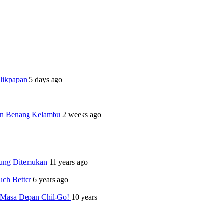
alikpapan
5 days ago
dan Benang Kelambu
2 weeks ago
jung Ditemukan
11 years ago
uch Better
6 years ago
l Masa Depan Chil-Go!
10 years