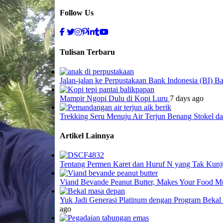
Follow Us
Tulisan Terbaru
Jalan-jalan ke Perpustakaan Bank Indonesia (BI) B
Mampir Ngopi Dulu di Kopi Luru
7 days ago
Trekking Seru Menuju Air Terjun Benang Stokel 
Artikel Lainnya
Tentang Permen Karet dan Huruf N yang Tak Kun
Viand Bevande Peanut Butter, Makes Your Food M
Yuk Jadi Generasi Platinum dengan Program Beka
ago