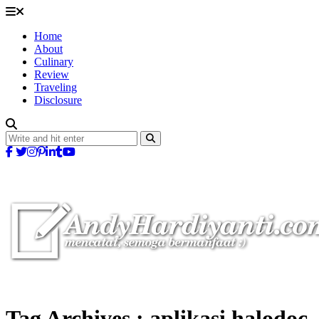
Home
About
Culinary
Review
Traveling
Disclosure
Tag Archives :
aplikasi halodoc