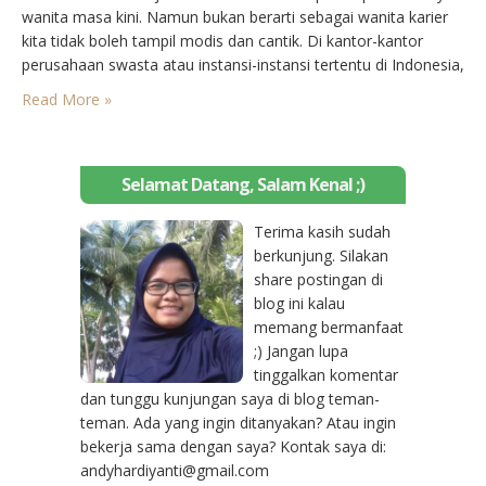
wanita masa kini. Namun bukan berarti sebagai wanita karier
kita tidak boleh tampil modis dan cantik. Di kantor-kantor
perusahaan swasta atau instansi-instansi tertentu di Indonesia,
biasanya ketika hari Jum’at para pegawainya diwajibkan
Read More »
memakai baju batik. Padahal yang selama ini kita kenal adalah
baju…
Selamat Datang, Salam Kenal ;)
Terima kasih sudah
berkunjung. Silakan
share postingan di
blog ini kalau
memang bermanfaat
;) Jangan lupa
tinggalkan komentar
dan tunggu kunjungan saya di blog teman-
teman. Ada yang ingin ditanyakan? Atau ingin
bekerja sama dengan saya? Kontak saya di:
andyhardiyanti@gmail.com