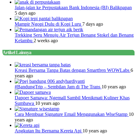
Jalan-jalan ke Perpustakaan Bank Indonesia (BI) Balikpapan
5 days ago
Mampir Ngopi Dulu di Kopi Luru
7 days ago
Trekking Seru Menuju Air Terjun Benang Stokel dan Benang
Kelambu
2 weeks ago
Artikel Lainnya
Kreasi Bersama Tanpa Batas dengan Smartfren WOWLabs
6
years ago
#BandungTrip – Sembilan Jam di The Trans
10 years ago
Dapoer Samawa: Ngemall Sambil Menikmati Kuliner Khas
Sumbawa
10 years ago
Cara Membuat Signature Email Menggunakan WiseStamp
10
years ago
Angkutan Itu Bernama Kereta Api
10 years ago