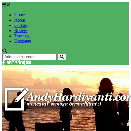
Home
About
Culinary
Review
Traveling
Disclosure