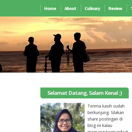
Home
About
Culinary
Review
Selamat Datang, Salam Kenal ;)
Terima kasih sudah
berkunjung. Silakan
share postingan di
blog ini kalau
memang bermanfaat