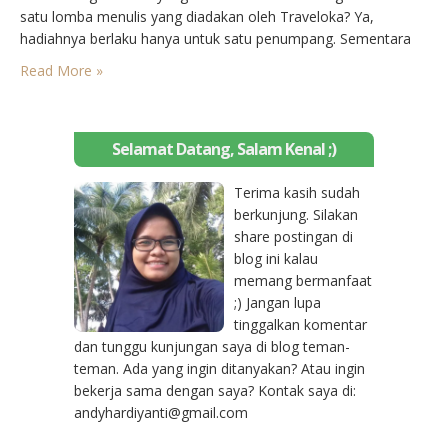
satu lomba menulis yang diadakan oleh Traveloka? Ya,
hadiahnya berlaku hanya untuk satu penumpang. Sementara
kondisinya saat itu, saya harus berangkat bersama si kecil. Itu
Read More »
berarti saya harus mengurus tiketnya sendiri agar bisa ikut
bersama…
Selamat Datang, Salam Kenal ;)
Terima kasih sudah
berkunjung. Silakan
share postingan di
blog ini kalau
memang bermanfaat
;) Jangan lupa
tinggalkan komentar
dan tunggu kunjungan saya di blog teman-
teman. Ada yang ingin ditanyakan? Atau ingin
bekerja sama dengan saya? Kontak saya di:
andyhardiyanti@gmail.com