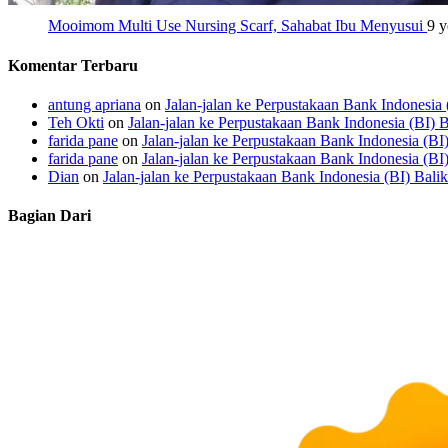
Mooimom Multi Use Nursing Scarf, Sahabat Ibu Menyusui
9 y
Komentar Terbaru
antung apriana
on
Jalan-jalan ke Perpustakaan Bank Indonesia
Teh Okti
on
Jalan-jalan ke Perpustakaan Bank Indonesia (BI) 
farida pane
on
Jalan-jalan ke Perpustakaan Bank Indonesia (BI
farida pane
on
Jalan-jalan ke Perpustakaan Bank Indonesia (BI
Dian
on
Jalan-jalan ke Perpustakaan Bank Indonesia (BI) Bali
Bagian Dari