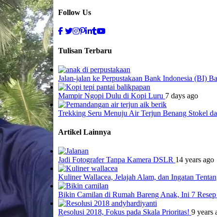
Follow Us
Tulisan Terbaru
Jalan-jalan ke Perpustakaan Bank Indonesia (BI) B
Mampir Ngopi Dulu di Kopi Luru
7 days ago
Trekking Seru Menuju Air Terjun Benang Stokel 
Artikel Lainnya
Jadi Fotografer Tanpa Kamera DSLR
14 years ago
Kuliner Wallacea, Jelajah Alam, dan Ingatan Tenta
Bikin Camilan di Rumah Bareng Anak, Ini 7 Rese
Resolusi 2018, Fokus pada Skala Prioritas!
9 years 