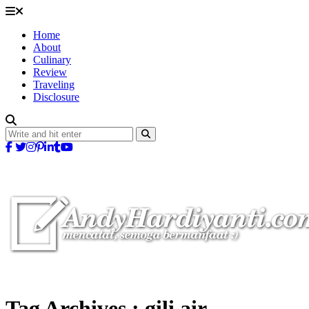
Home
About
Culinary
Review
Traveling
Disclosure
Tag Archives :
gili air