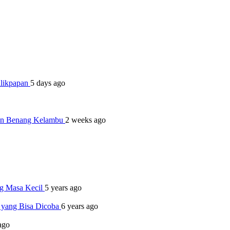
alikpapan
5 days ago
dan Benang Kelambu
2 weeks ago
ng Masa Kecil
5 years ago
p yang Bisa Dicoba
6 years ago
ago