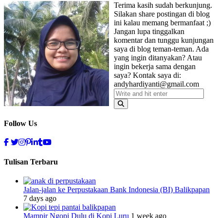
Terima kasih sudah berkunjung.
Silakan share postingan di blog
ini kalau memang bermanfaat ;)
Jangan lupa tinggalkan
komentar dan tunggu kunjungan
saya di blog teman-teman. Ada
yang ingin ditanyakan? Atau
ingin bekerja sama dengan
saya? Kontak saya di:
andyhardiyanti@gmail.com
Follow Us
Tulisan Terbaru
Jalan-jalan ke Perpustakaan Bank Indonesia (BI) Balikpapan
7 days ago
Mampir Ngopi Dulu di Kopi Luru
1 week ago