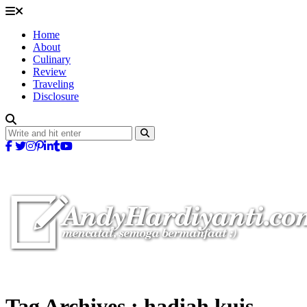
Home
About
Culinary
Review
Traveling
Disclosure
Tag Archives :
hadiah kuis