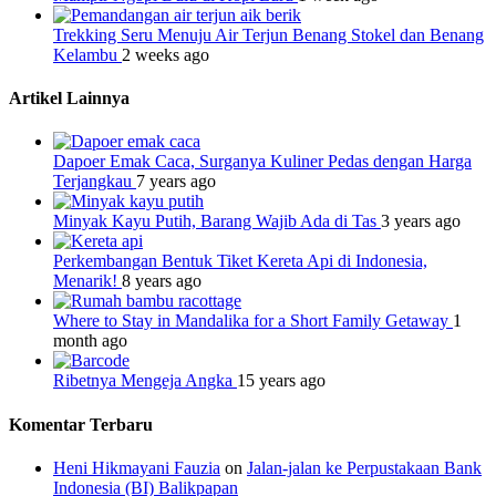
Trekking Seru Menuju Air Terjun Benang Stokel dan Benang
Kelambu
2 weeks ago
Artikel Lainnya
Dapoer Emak Caca, Surganya Kuliner Pedas dengan Harga
Terjangkau
7 years ago
Minyak Kayu Putih, Barang Wajib Ada di Tas
3 years ago
Perkembangan Bentuk Tiket Kereta Api di Indonesia,
Menarik!
8 years ago
Where to Stay in Mandalika for a Short Family Getaway
1
month ago
Ribetnya Mengeja Angka
15 years ago
Komentar Terbaru
Heni Hikmayani Fauzia
on
Jalan-jalan ke Perpustakaan Bank
Indonesia (BI) Balikpapan