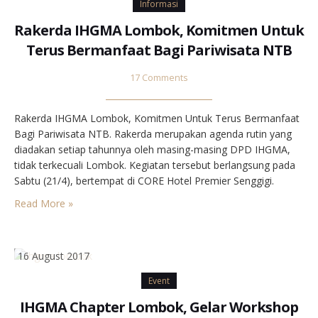
Informasi
Rakerda IHGMA Lombok, Komitmen Untuk
Terus Bermanfaat Bagi Pariwisata NTB
17 Comments
Rakerda IHGMA Lombok, Komitmen Untuk Terus Bermanfaat
Bagi Pariwisata NTB. Rakerda merupakan agenda rutin yang
diadakan setiap tahunnya oleh masing-masing DPD IHGMA,
tidak terkecuali Lombok. Kegiatan tersebut berlangsung pada
Sabtu (21/4), bertempat di CORE Hotel Premier Senggigi.
Diselenggarakannya rakerda ini dalam rangka menyambut
Read More »
Rapat Kerja Nasional (Rakernas) IHGMA di Yogyakarta, 4-6
Mei 2018 mendatang. Selain itu, juga sebagai bentuk
komitmen…
16 August 2017
Event
IHGMA Chapter Lombok, Gelar Workshop