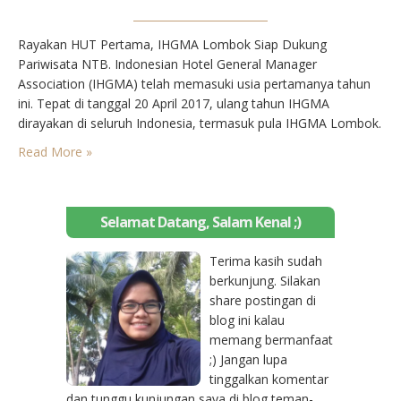
Rayakan HUT Pertama, IHGMA Lombok Siap Dukung
Pariwisata NTB. Indonesian Hotel General Manager
Association (IHGMA) telah memasuki usia pertamanya tahun
ini. Tepat di tanggal 20 April 2017, ulang tahun IHGMA
dirayakan di seluruh Indonesia, termasuk pula IHGMA Lombok.
Tidak dapat dipungkiri, meski masih berusia muda, IHGMA
Read More »
sangat berperan di dunia pariwisata. IHGMA Lombok sendiri
hingga kini telah banyak memberikan sumbangsih…
Selamat Datang, Salam Kenal ;)
Terima kasih sudah
berkunjung. Silakan
share postingan di
blog ini kalau
memang bermanfaat
;) Jangan lupa
tinggalkan komentar
dan tunggu kunjungan saya di blog teman-