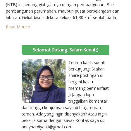
(NTB) ini sedang giat-giatnya dengan pembangunan. Baik
pembangunan perumahan, maupun pusat perbelanjaan dan
hiburan. Geliat bisnis di kota seluas ‎61,30 km² seolah tiada
henti. Karena teramat semangatnya, sering kali saya justru
Read More »
melihat pembangunan sejumlah perumahan dengan kualitas
yang tidak baik. Terlebih lagi ada yang…
Selamat Datang, Salam Kenal ;)
Terima kasih sudah
berkunjung. Silakan
share postingan di
blog ini kalau
memang bermanfaat
;) Jangan lupa
tinggalkan komentar
dan tunggu kunjungan saya di blog teman-
teman. Ada yang ingin ditanyakan? Atau ingin
bekerja sama dengan saya? Kontak saya di:
andyhardiyanti@gmail.com