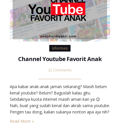
Informasi
Channel Youtube Favorit Anak
22 Comments
Apa kabar anak-anak jaman sekarang? Masih belum
kenal youtube? Belum? Baguslah kalau gitu.
Setidaknya kuota internet masih aman kan ya 😉
Nah, buat yang sudah kenal dan akrab sama youtube.
Pengen tau dong, kalian sukanya nonton apa aja nih?
Yuk tonton video yang bermanfaat dan tentunya
Read More »
video yang memang layak untuk kalian tonton. Kali ini