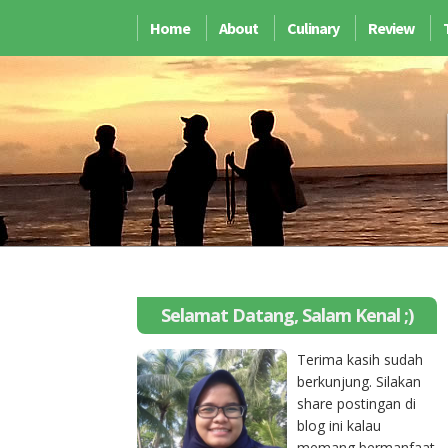
Home
About
Culinary
Review
Selamat Datang, Salam Kenal ;)
Terima kasih sudah
berkunjung. Silakan
share postingan di
blog ini kalau
memang bermanfaat