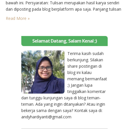
bawah ini. Persyaratan: Tulisan merupakan hasil karya sendiri
dan diposting pada blog berplatform apa saja. Panjang tulisan
minimal 250 kata. Peserta berasal dari dalam maupun luar
Read More »
negeri, asalkan memiliki alamat pengiriman di Indonesia
Peserta menulis artikel…
Selamat Datang, Salam Kenal ;)
Terima kasih sudah
berkunjung. Silakan
share postingan di
blog ini kalau
memang bermanfaat
;) Jangan lupa
tinggalkan komentar
dan tunggu kunjungan saya di blog teman-
teman. Ada yang ingin ditanyakan? Atau ingin
bekerja sama dengan saya? Kontak saya di:
andyhardiyanti@gmail.com