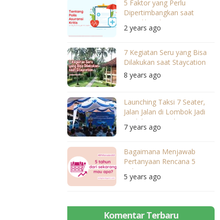
5 Faktor yang Perlu
Dipertimbangkan saat
Memilih Polis Asuransi Kritis
2 years ago
Anda
7 Kegiatan Seru yang Bisa
Dilakukan saat Staycation
8 years ago
Launching Taksi 7 Seater,
Jalan Jalan di Lombok Jadi
#LebihTenang dengan
7 years ago
Bluebird
Bagaimana Menjawab
Pertanyaan Rencana 5
Tahun Ke Depan
5 years ago
Komentar Terbaru