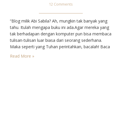
12 Comments
“Blog milik Abi Sabila? Ah, mungkin tak banyak yang
tahu. Itulah mengapa buku ini ada.Agar mereka yang
tak berhadapan dengan komputer pun bisa membaca
tulisan-tulisan luar biasa dari seorang sederhana.
Maka seperti yang Tuhan perintahkan, bacalah! Baca
dan renungkan.” (Mama Rani, ibu rumah tangga yang
Read More »
juga seorang blogger, http://andyhardiyanti.com) –
Artikel ini diikutsertakan pada Endorsement for Abi
Sabila