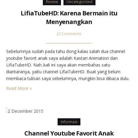
Review
Uncategorized
LifiaTubeHD: Karena Bermain itu
Menyenangkan
22 Comments
Sebelumnya sudah pada tahu dong kalau salah dua channel
youtube favorit anak saya adalah Kastari Animation dan
LifiaTubeHD. Nah..kali ini saya akan membahas satu
diantaranya, yaitu channel LifiaTubeHD. Buat yang belum
membaca tulisan saya sebelumnya, mungkin bisa dibaca dulu.
Buat yang gak mau baca ya gak papa. Di blog saya ini
Read More »
semuanya bebas kok, bebas baca, bebas berkomentar, bebas
share…
2 December 2015
Informasi
Channel Youtube Favorit Anak