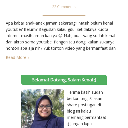
22 Comments
Apa kabar anak-anak jaman sekarang? Masih belum kenal
youtube? Belum? Baguslah kalau gitu. Setidaknya kuota
internet masih aman kan ya 😉 Nah, buat yang sudah kenal
dan akrab sama youtube. Pengen tau dong, kalian sukanya
nonton apa aja nih? Yuk tonton video yang bermanfaat dan
tentunya video yang memang layak untuk kalian tonton. Kali ini
Read More »
saya mau berbagi tentang beberapa…
Selamat Datang, Salam Kenal ;)
Terima kasih sudah
berkunjung. Silakan
share postingan di
blog ini kalau
memang bermanfaat
;) Jangan lupa