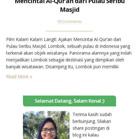
Mencintai Al-Qur’an dari Pulau Seribu
Masjid
18 Comments
Film Kalam Kalam Langit: Ajakan Mencintai Al-Qur’an dari
Pulau Seribu Masjid. Lombok, sebuah pulau di Indonesia yang
terkenal akan objek wisatanya. Panorama alamnya yang indah
menjadikan Lombok sebagai destinasi yang diimpikan oleh
banyak wisatawan. Disamping itu, Lombok pun memiliki
julukan sebagai Pulau Seribu Masjid. Hal ini karena jumlah
Read More »
masjid di Lombok sangat banyak, bahkan tidak jarang
ditemukan jarak antara satu…
Selamat Datang, Salam Kenal ;)
Terima kasih sudah
berkunjung. Silakan
share postingan di
blog ini kalau