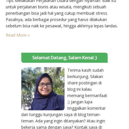
Tips Melakukan Perjalanan Udara dengan Nyaman. Baik itu
untuk perjalanan bisnis atau wisata, mengikuti sebuah
penerbangan bisa jadi hal yang cukup membuat stress.
Pasalnya, ada berbagai prosedur yang harus dilakukan
sebelum bisa naik ke pesawat, hingga akhirnya lepas landas.
Namun dengan melakukan beberapa tips dan persiapan
Read More »
berikut ini, Anda bisa mengurangi tingkat stress tersebut dan
menikmati perjalanan udara dengan nyaman.
Selamat Datang, Salam Kenal ;)
Terima kasih sudah
berkunjung. Silakan
share postingan di
blog ini kalau
memang bermanfaat
;) Jangan lupa
tinggalkan komentar
dan tunggu kunjungan saya di blog teman-
teman. Ada yang ingin ditanyakan? Atau ingin
bekerja sama dengan saya? Kontak saya di: