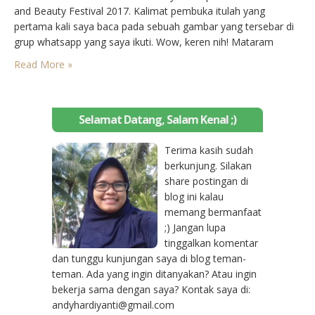
and Beauty Festival 2017. Kalimat pembuka itulah yang
pertama kali saya baca pada sebuah gambar yang tersebar di
grup whatsapp yang saya ikuti. Wow, keren nih! Mataram
menjadi salah satu kota diadakannya acara besar yaitu Sophie
Read More »
Paris Fashion and Beauty Festival 2017.…
Selamat Datang, Salam Kenal ;)
Terima kasih sudah
berkunjung. Silakan
share postingan di
blog ini kalau
memang bermanfaat
;) Jangan lupa
tinggalkan komentar
dan tunggu kunjungan saya di blog teman-
teman. Ada yang ingin ditanyakan? Atau ingin
bekerja sama dengan saya? Kontak saya di:
andyhardiyanti@gmail.com