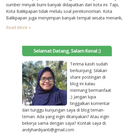
sumber minyak bumi banyak didapatkan dari kota ini. Tapi,
Kota Balikpapan tidak melulu soal perekonomian. Kota
Balikpapan juga menyimpan banyak tempat wisata menarik,
lho. Pesona Kota Balikpapan selalu terpancar dari pagi hingga
Read More »
malam. Nah, bagi Anda yang ingin menikmati suasana malam
di Kota…
Selamat Datang, Salam Kenal ;)
Terima kasih sudah
berkunjung. Silakan
share postingan di
blog ini kalau
memang bermanfaat
;) Jangan lupa
tinggalkan komentar
dan tunggu kunjungan saya di blog teman-
teman. Ada yang ingin ditanyakan? Atau ingin
bekerja sama dengan saya? Kontak saya di:
andyhardiyanti@gmail.com