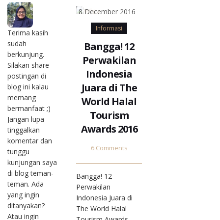
8 December 2016
Informasi
Terima kasih
sudah
Bangga! 12
berkunjung.
Perwakilan
Silakan share
Indonesia
postingan di
Juara di The
blog ini kalau
memang
World Halal
bermanfaat ;)
Tourism
Jangan lupa
Awards 2016
tinggalkan
komentar dan
6 Comments
tunggu
kunjungan saya
di blog teman-
Bangga! 12
teman. Ada
Perwakilan
yang ingin
Indonesia Juara di
ditanyakan?
The World Halal
Atau ingin
Tourism Awards