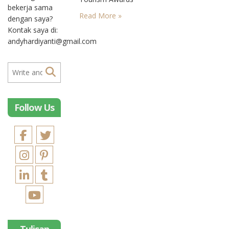
bekerja sama
2016. The World
Read More »
dengan saya?
Halal Tourism
Kontak saya di:
Awards, sebuah
andyhardiyanti@gmail.com
event penghargaan
kelas dunia yang
merupakan bagian
dari acara
Intenational Travel
Week di Abu Dhabi,
Follow Us
baru saja merilis
nama-nama
pemenangnya pada
7 Desember 2016
kemarin. Adalah hal
yang sangat
membanggakan
karena dari 16
kategori yang ada,
12 kategorinya
dimenangkan oleh