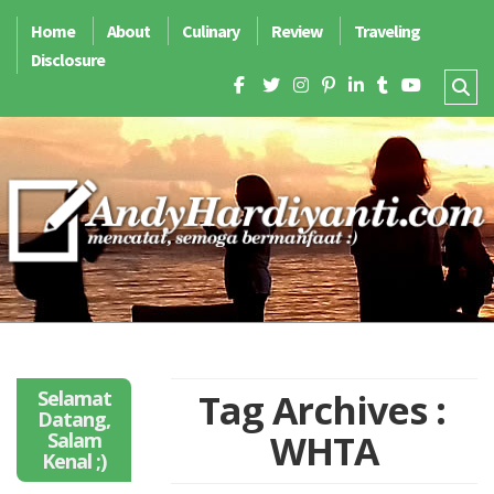
Home
About
Culinary
Review
Traveling
Disclosure
Selamat
Tag Archives :
Datang,
WHTA
Salam
Kenal ;)