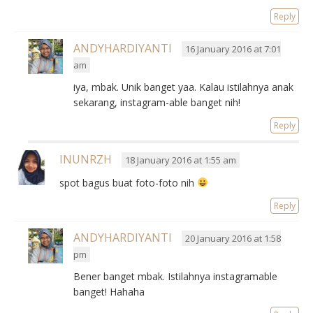
Reply
ANDYHARDIYANTI
16 January 2016 at 7:01
am
iya, mbak. Unik banget yaa. Kalau istilahnya anak
sekarang, instagram-able banget nih!
Reply
INUNRZH
18 January 2016 at 1:55 am
spot bagus buat foto-foto nih
Reply
ANDYHARDIYANTI
20 January 2016 at 1:58
pm
Bener banget mbak. Istilahnya instagramable
banget! Hahaha