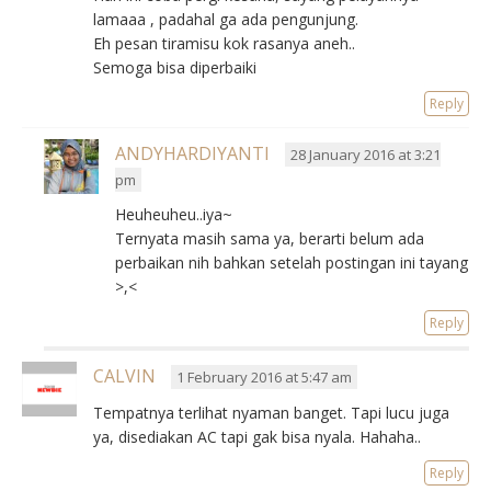
lamaaa , padahal ga ada pengunjung.
Eh pesan tiramisu kok rasanya aneh..
Semoga bisa diperbaiki
Reply
ANDYHARDIYANTI
28 January 2016 at 3:21
pm
Heuheuheu..iya~
Ternyata masih sama ya, berarti belum ada
perbaikan nih bahkan setelah postingan ini tayang
>,<
Reply
CALVIN
1 February 2016 at 5:47 am
Tempatnya terlihat nyaman banget. Tapi lucu juga
ya, disediakan AC tapi gak bisa nyala. Hahaha..
Reply