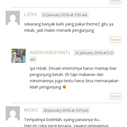
Reply
LIDYA
22 January 2016 at 1:55 am
sekarang banyak kafe yang pakai theme2 gitu ya
mbak, jadi makin menarik pengunjung
Reply
ANDYHARDIYANTI
22 January 2016 at 5:21
am
Iya mbak. Desain interiornya harus mantap biar
pengunjung betah. Eh tapi makanan dan
minumannya juga tentu harus bisa memanjakan
lidah pengunjung
Reply
MOKO
28 January 2016 at 3:07 pm
Tempatnya bolehlah..syang panasnya itu…
Hari ini coba pergi kesana, sayang pelayannya