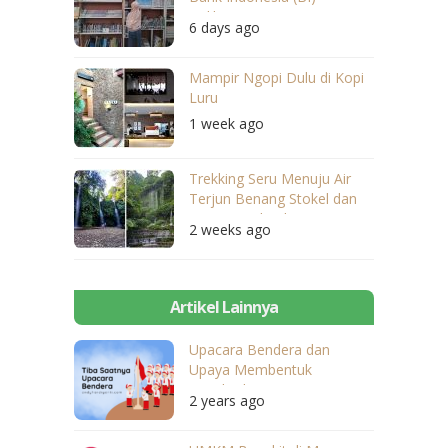
Balikpapan
6 days ago
Mampir Ngopi Dulu di Kopi
Luru
1 week ago
Trekking Seru Menuju Air
Terjun Benang Stokel dan
Benang Kelambu
2 weeks ago
Artikel Lainnya
Upacara Bendera dan
Upaya Membentuk
Kepribadian Bangsa
2 years ago