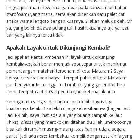
mencoba, tarifnya sebesar 10ribu per kanvas. Nah, nanti
tinggal pilih mau mewarnai gambar pada kanvas (dari bahan
styrofoam) yang mana, serta akan diberikan satu palet cat
aneka warna lengkap dengan kuasnya. Silakan melukis deh. Oh
ya, yang boleh dibawa pulang tuh hasil lukisannya aja ya. Cat
dan yang lainnya tentu tidak.
Apakah Layak untuk Dikunjungi Kembali?
Jadi apakah Pantai Ampenan ini layak untuk dikunjungi
kembali? Apakah benar menjadi spot tepat untuk menikmati
pemandangan matahari terbenam di kota Mataram? Saya
bersyukur sekali ada banyak tempat publik di kota Mataram,
pun bersyukur bisa tinggal di Lombok- yang geser dikit bisa
nemu tempat cantik. Gak perlu bayar tiket masuk pula.
Semoga apa yang sudah ada ini bisa lebih bagus lagi
kualitasnya kelak. Bisa lebih dijaga kebersihannya (bagian laut
jadi PR nih, saya lihat ada aja yang buang sampah ke laut
#hiks),
please
yang merokok ini ditahan dulu lah…merokoknya
bisa kali di rumah masing-masing…kasihan ini udara segara
pantai jadi ada
notes
tembakau komplit dengan zat kimia yang