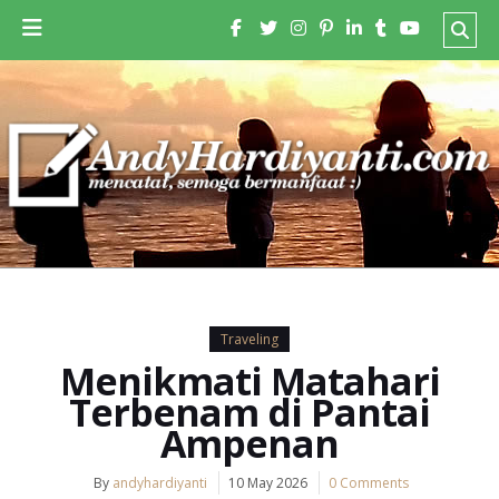
Traveling
Menikmati Matahari
Terbenam di Pantai
Ampenan
By
andyhardiyanti
10 May 2026
0 Comments