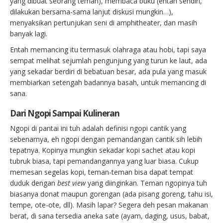
yang dibuat seorang teman), membaca buku (entah sendiri,
dilakukan bersama-sama lanjut diskusi mungkin…),
menyaksikan pertunjukan seni di amphitheater, dan masih
banyak lagi.
Entah memancing itu termasuk olahraga atau hobi, tapi saya
sempat melihat sejumlah pengunjung yang turun ke laut, ada
yang sekadar berdiri di bebatuan besar, ada pula yang masuk
membiarkan setengah badannya basah, untuk memancing di
sana.
Dari Ngopi Sampai Kulineran
Ngopi di pantai ini tuh adalah definisi ngopi cantik yang
sebenarnya, eh ngopi dengan pemandangan cantik sih lebih
tepatnya. Kopinya mungkin sekadar kopi sachet atau kopi
tubruk biasa, tapi pemandangannya yang luar biasa. Cukup
memesan segelas kopi, teman-teman bisa dapat tempat
duduk dengan
best view
yang diinginkan. Teman ngopinya tuh
biasanya donat maupun gorengan (ada pisang goreng, tahu isi,
tempe, ote-ote, dll). Masih lapar? Segera deh pesan makanan
berat, di sana tersedia aneka sate (ayam, daging, usus, babat,