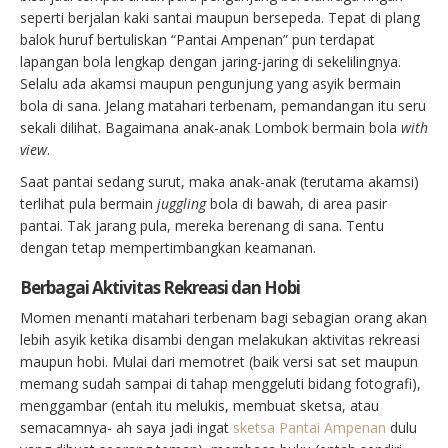
seperti berjalan kaki santai maupun bersepeda. Tepat di plang
balok huruf bertuliskan “Pantai Ampenan” pun terdapat
lapangan bola lengkap dengan jaring-jaring di sekelilingnya.
Selalu ada akamsi maupun pengunjung yang asyik bermain
bola di sana. Jelang matahari terbenam, pemandangan itu seru
sekali dilihat. Bagaimana anak-anak Lombok bermain bola
with
view
.
Saat pantai sedang surut, maka anak-anak (terutama akamsi)
terlihat pula bermain
juggling
bola di bawah, di area pasir
pantai. Tak jarang pula, mereka berenang di sana. Tentu
dengan tetap mempertimbangkan keamanan.
Berbagai Aktivitas Rekreasi dan Hobi
Momen menanti matahari terbenam bagi sebagian orang akan
lebih asyik ketika disambi dengan melakukan aktivitas rekreasi
maupun hobi. Mulai dari memotret (baik versi sat set maupun
memang sudah sampai di tahap menggeluti bidang fotografi),
menggambar (entah itu melukis, membuat sketsa, atau
semacamnya- ah saya jadi ingat
sketsa Pantai Ampenan
dulu