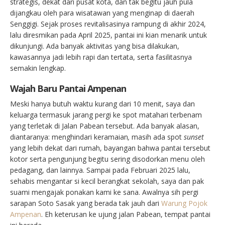
strategis, dekat dari pusat kota, dan tak begitu jauh pula
dijangkau oleh para wisatawan yang menginap di daerah
Senggigi. Sejak proses revitalisasinya rampung di akhir 2024,
lalu diresmikan pada April 2025, pantai ini kian menarik untuk
dikunjungi. Ada banyak aktivitas yang bisa dilakukan,
kawasannya jadi lebih rapi dan tertata, serta fasilitasnya
semakin lengkap.
Wajah Baru Pantai Ampenan
Meski hanya butuh waktu kurang dari 10 menit, saya dan
keluarga termasuk jarang pergi ke spot matahari terbenam
yang terletak di Jalan Pabean tersebut. Ada banyak alasan,
diantaranya: menghindari keramaian
,
masih ada spot
sunset
yang lebih dekat dari rumah, bayangan bahwa pantai tersebut
kotor serta pengunjung begitu sering disodorkan menu oleh
pedagang, dan lainnya. Sampai pada Februari 2025 lalu,
sehabis mengantar si kecil berangkat sekolah, saya dan pak
suami mengajak ponakan kami ke sana. Awalnya sih pergi
sarapan Soto Sasak yang berada tak jauh dari
Warung Pojok
Ampenan
. Eh keterusan ke ujung jalan Pabean, tempat pantai