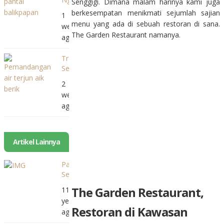
Senggigi. Dimana malam harinya kami juga
Dulu
berkesempatan menikmati sejumlah sajian
1
di
menu yang ada di sebuah restoran di sana.
week
Kopi
The Garden Restaurant namanya.
ago
Luru
Trekking
Seru
Menuju
2
Air
weeks
Terjun
ago
Benang
Stokel
dan
Benang
Artikel Lainnya
Kelambu
Pantai
Selong
Belanak
The Garden Restaurant,
11
yang
years
Menang
Restoran di Kawasan
ago
Banyak