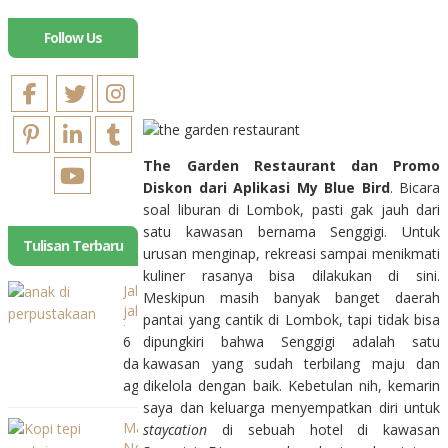
Follow Us
The Garden Restaurant dan Promo
Diskon dari Aplikasi My Blue Bird
. Bicara
soal liburan di Lombok, pasti gak jauh dari
satu kawasan bernama Senggigi. Untuk
Tulisan Terbaru
urusan menginap, rekreasi sampai menikmati
kuliner rasanya bisa dilakukan di sini.
Jalan-
Meskipun masih banyak banget daerah
jalan
pantai yang cantik di Lombok, tapi tidak bisa
ke
6
dipungkiri bahwa Senggigi adalah satu
Perpustakaan
days
kawasan yang sudah terbilang maju dan
Bank
ago
dikelola dengan baik. Kebetulan nih, kemarin
Indonesia
saya dan keluarga menyempatkan diri untuk
(BI)
Mampir
staycation
di sebuah hotel di kawasan
Balikpapan
Ngopi