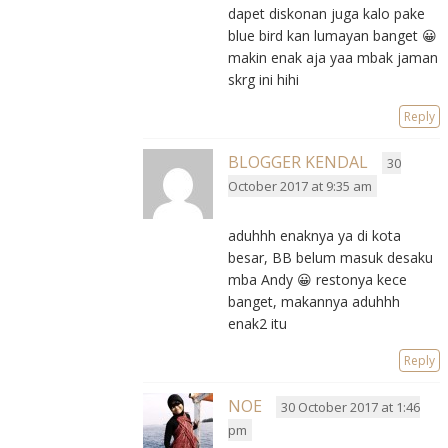
dapet diskonan juga kalo pake
blue bird kan lumayan banget 😀
makin enak aja yaa mbak jaman
skrg ini hihi
Reply
BLOGGER KENDAL
30
October 2017 at 9:35 am
aduhhh enaknya ya di kota
besar, BB belum masuk desaku
mba Andy 😀 restonya kece
banget, makannya aduhhh
enak2 itu
Reply
NOE
30 October 2017 at 1:46
pm