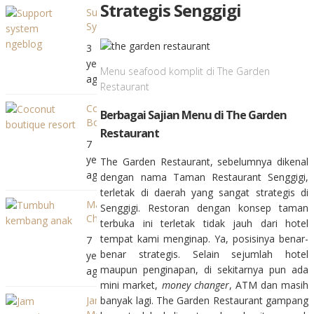
Strategis Senggigi
Support
System
Ngeblog
3
Terbaik,
years
16
Menu seafood komplit di The Garden
ago
Tahun
Restaurant
Terus
Coconut
Mendukung
Berbagai Sajian Menu di The Garden
Boutique
Restaurant
Resort,
7
Hadiah
years
The Garden Restaurant, sebelumnya dikenal
Terindah
ago
dengan nama Taman Restaurant Senggigi,
di
Ulang
terletak di daerah yang sangat strategis di
Mataram
Tahun
Senggigi. Restoran dengan konsep taman
Child
Mama
terbuka ini terletak tidak jauh dari hotel
Development
tempat kami menginap. Ya, posisinya benar-
7
Update,
benar strategis. Selain sejumlah hotel
years
Belajar
maupun penginapan, di sekitarnya pun ada
ago
Tentang
mini market,
money changer
, ATM dan masih
Tumbuh
Jam
banyak lagi. The Garden Restaurant gampang
Kembang