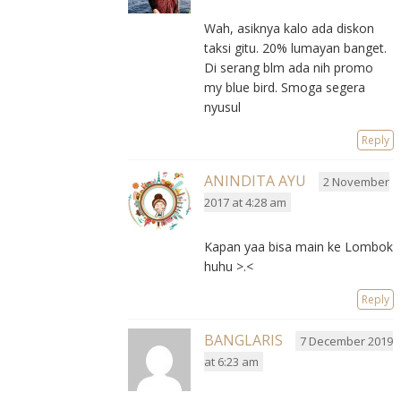
Wah, asiknya kalo ada diskon
taksi gitu. 20% lumayan banget.
Di serang blm ada nih promo
my blue bird. Smoga segera
nyusul
Reply
ANINDITA AYU
2 November
2017 at 4:28 am
Kapan yaa bisa main ke Lombok
huhu >.<
Reply
BANGLARIS
7 December 2019
at 6:23 am