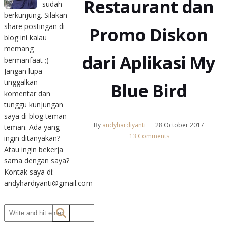
Restaurant dan
sudah
berkunjung. Silakan
share postingan di
Promo Diskon
blog ini kalau
memang
dari Aplikasi My
bermanfaat ;)
Jangan lupa
tinggalkan
Blue Bird
komentar dan
tunggu kunjungan
saya di blog teman-
By
andyhardiyanti
28 October 2017
teman. Ada yang
13 Comments
ingin ditanyakan?
Atau ingin bekerja
sama dengan saya?
Kontak saya di:
andyhardiyanti@gmail.com