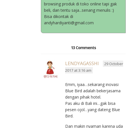
browsing produk di toko online tapi gak
beli, dan tentu saja...senang menulis :)
Bisa dikontak di
andyhardiyanti@gmail.com
13 Comments
LENDYAGASSHI
29 October
2017 at 3:16 am
Emm, iyaa…sekarang inovasi
Blue Bird adalah bekerjasama
dengan pihak hotel.
Pas aku di Bali ini…gak bisa
pesen ojol…yang dateng Blue
Bird.
Dan makin nyaman karena uda