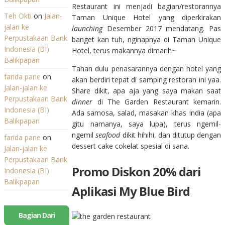
Restaurant ini menjadi bagian/restorannya
Teh Okti
on
Jalan-
Taman Unique Hotel yang diperkirakan
jalan ke
launching
Desember 2017 mendatang. Pas
Perpustakaan Bank
banget kan tuh, nginapnya di Taman Unique
Indonesia (BI)
Hotel, terus makannya dimarih~
Balikpapan
Tahan dulu penasarannya dengan hotel yang
farida pane
on
akan berdiri tepat di samping restoran ini yaa.
Jalan-jalan ke
Share dikit, apa aja yang saya makan saat
Perpustakaan Bank
dinner
di The Garden Restaurant kemarin.
Indonesia (BI)
Ada samosa, salad, masakan khas India (apa
Balikpapan
gitu namanya, saya lupa), terus ngemil-
ngemil
seafood
dikit hihihi, dan ditutup dengan
farida pane
on
dessert cake cokelat spesial di sana.
Jalan-jalan ke
Perpustakaan Bank
Promo Diskon 20% dari
Indonesia (BI)
Balikpapan
Aplikasi My Blue Bird
Bagian Dari