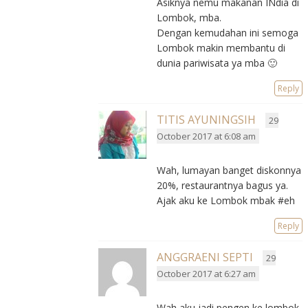
Asiknya nemu makanan INdia di
Lombok, mba.
Dengan kemudahan ini semoga
Lombok makin membantu di
dunia pariwisata ya mba 🙂
Reply
TITIS AYUNINGSIH
29
October 2017 at 6:08 am
Wah, lumayan banget diskonnya
20%, restaurantnya bagus ya.
Ajak aku ke Lombok mbak #eh
Reply
ANGGRAENI SEPTI
29
October 2017 at 6:27 am
Wah aku jadi pengen ke lombok