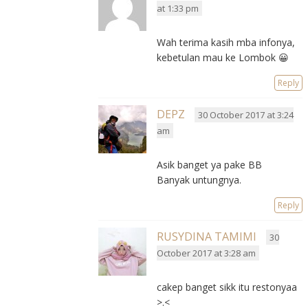
at 1:33 pm
Wah terima kasih mba infonya,
kebetulan mau ke Lombok 😀
Reply
DEPZ
30 October 2017 at 3:24
am
Asik banget ya pake BB
Banyak untungnya.
Reply
RUSYDINA TAMIMI
30
October 2017 at 3:28 am
cakep banget sikk itu restonyaa
>.<