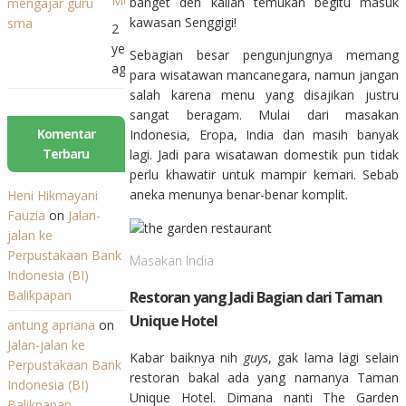
Mengajar
banget deh kalian temukan begitu masuk
Anak
Guru
Bersama
kawasan Senggigi!
2
SMA
Para
years
Tak
Sebagian besar pengunjungnya memang
Pakar
ago
Berkurang,
para wisatawan mancanegara, namun jangan
Begini
salah karena menu yang disajikan justru
Kata
sangat beragam. Mulai dari masakan
Kemendikbudristek
Komentar
Indonesia, Eropa, India dan masih banyak
Terbaru
lagi. Jadi para wisatawan domestik pun tidak
perlu khawatir untuk mampir kemari. Sebab
aneka menunya benar-benar komplit.
Heni Hikmayani
Fauzia
on
Jalan-
jalan ke
Perpustakaan Bank
Masakan India
Indonesia (BI)
Balikpapan
Restoran yang Jadi Bagian dari Taman
Unique Hotel
antung apriana
on
Jalan-jalan ke
Kabar baiknya nih
guys
, gak lama lagi selain
Perpustakaan Bank
restoran bakal ada yang namanya Taman
Indonesia (BI)
Unique Hotel. Dimana nanti The Garden
Balikpapan