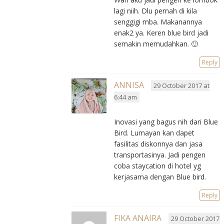
lagi niih. Dlu pernah di kila
senggigi mba. Makanannya
enak2 ya. Keren blue bird jadi
semakin memudahkan. 🙂
Reply
ANNISA
29 October 2017 at
6:44 am
Inovasi yang bagus nih dari Blue
Bird. Lumayan kan dapet
fasilitas diskonnya dan jasa
transportasinya. Jadi pengen
coba staycation di hotel yg
kerjasama dengan Blue bird.
Reply
FIKA ANAIRA
29 October 2017