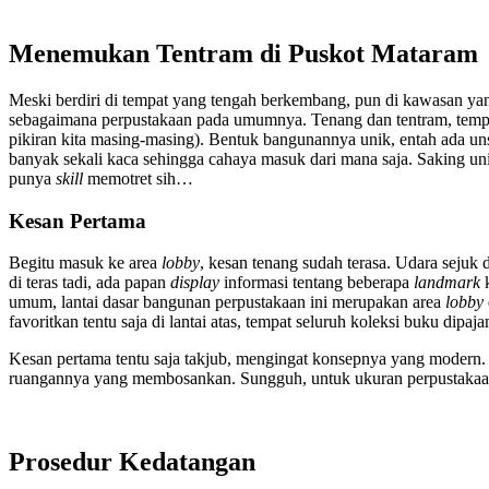
Menemukan Tentram di Puskot Mataram
Meski berdiri di tempat yang tengah berkembang, pun di kawasan yan
sebagaimana perpustakaan pada umumnya. Tenang dan tentram, tempat te
pikiran kita masing-masing). Bentuk bangunannya unik, entah ada un
banyak sekali kaca sehingga cahaya masuk dari mana saja. Saking un
punya
skill
memotret sih…
Kesan Pertama
Begitu masuk ke area
lobby
, kesan tenang sudah terasa. Udara sejuk
di teras tadi, ada papan
display
informasi tentang beberapa
landmark
umum, lantai dasar bangunan perpustakaan ini merupakan area
lobby
favoritkan tentu saja di lantai atas, tempat seluruh koleksi buku di
Kesan pertama tentu saja takjub, mengingat konsepnya yang modern.
ruangannya yang membosankan. Sungguh, untuk ukuran perpustakaan di
Prosedur Kedatangan