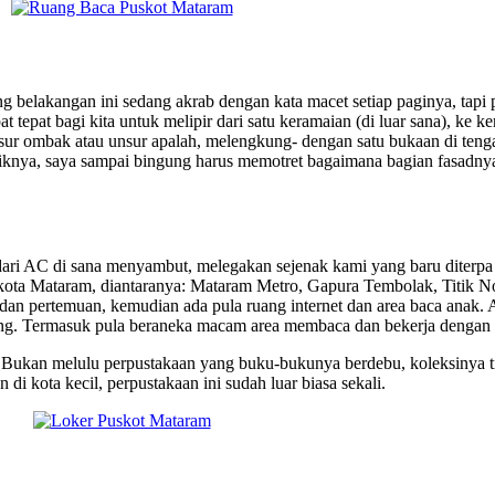
g belakangan ini sedang akrab dengan kata macet setiap paginya, tapi
pat bagi kita untuk melipir dari satu keramaian (di luar sana), ke ker
sur ombak atau unsur apalah, melengkung- dengan satu bukaan di teng
iknya, saya sampai bingung harus memotret bagaimana bagian fasadnya.
 dari AC di sana menyambut, melegakan sejenak kami yang baru diterpa
kota Mataram, diantaranya: Mataram Metro, Gapura Tembolak, Titik Nol
dan pertemuan, kemudian ada pula ruang internet dan area baca anak. 
pajang. Termasuk pula beraneka macam area membaca dan bekerja dengan 
 Bukan melulu perpustakaan yang buku-bukunya berdebu, koleksinya ti
 kota kecil, perpustakaan ini sudah luar biasa sekali.