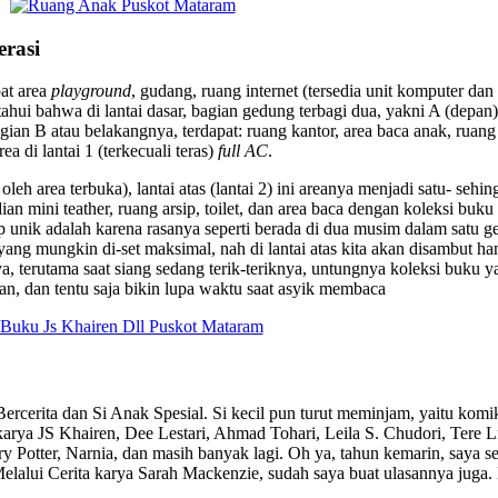
erasi
pat area
playground
, gudang, ruang internet (tersedia unit komputer dan
diketahui bahwa di lantai dasar, bagian gedung terbagi dua, yakni A (dep
ian B atau belakangnya, terdapat: ruang kantor, area baca anak, ruang 
ea di lantai 1 (terkecuali teras)
full AC
.
eh area terbuka), lantai atas (lantai 2) ini areanya menjadi satu- seh
n mini teather, ruang arsip, toilet, dan area baca dengan koleksi buku 
unik adalah karena rasanya seperti berada di dua musim dalam satu ge
ang mungkin di-set maksimal, nah di lantai atas kita akan disambut h
a, terutama saat siang sedang terik-teriknya, untungnya koleksi buku 
han, dan tentu saja bikin lupa waktu saat asyik membaca
Bercerita dan Si Anak Spesial. Si kecil pun turut meminjam, yaitu 
arya JS Khairen, Dee Lestari, Ahmad Tohari, Leila S. Chudori, Tere L
arry Potter, Narnia, dan masih banyak lagi. Oh ya, tahun kemarin, saya
lui Cerita karya Sarah Mackenzie, sudah saya buat ulasannya juga. 