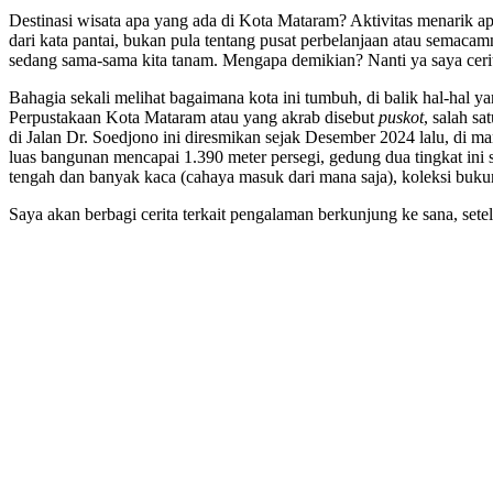
Destinasi wisata apa yang ada di Kota Mataram? Aktivitas menarik apa
dari kata pantai, bukan pula tentang pusat perbelanjaan atau sema
sedang sama-sama kita tanam. Mengapa demikian? Nanti ya saya ceri
Bahagia sekali melihat bagaimana kota ini tumbuh, di balik hal-hal y
Perpustakaan Kota Mataram atau yang akrab disebut
puskot
, salah s
di Jalan Dr. Soedjono ini diresmikan sejak Desember 2024 lalu, di ma
luas bangunan mencapai 1.390 meter persegi, gedung dua tingkat in
tengah dan banyak kaca (cahaya masuk dari mana saja), koleksi buku
Saya akan berbagi cerita terkait pengalaman berkunjung ke sana, se