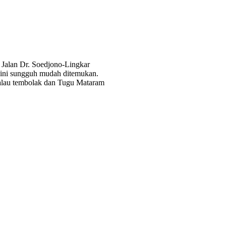
 Jalan Dr. Soedjono-Lingkar
n ini sungguh mudah ditemukan.
alau tembolak dan Tugu Mataram