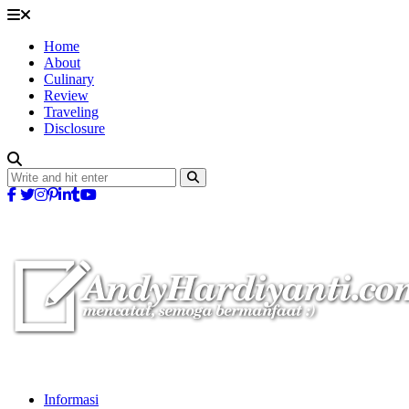
Home
About
Culinary
Review
Traveling
Disclosure
Informasi