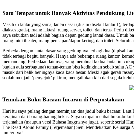
Satu Tempat untuk Banyak Aktivitas Pendukung Lit
Masih di lantai yang sama, lantai dasar (di sini disebut lantai 1), terda
diakses gratis), ruang laktasi, ruang server, toilet, dan teras. Perlu 
saya sebutkan tadi adalah bagian depan gedung lantai dasar. Untuk bag
ruang mini theater, ruang persiapan/dapur kering, dan toilet. Seluruh ar
Berbeda dengan lantai dasar yang gedungnya terbagi dua (dipisahkan ol
tidak terbagi begitu banyak. Hanya ada beberapa ruang kantor, kemudia
memandang. Perbedaan lainnya, yang membuat kedua lantai ini cukup 
bagian aula serbaguna) teman-teman bisa kedinginan sebab suhu AC y
masuk dari balik beningnya kaca-kaca besar. Meski agak gerah rasany
seolah menjadi ‘penyejuk’ pikiran, mengalihkan kita dari segala kelu
Temukan Buku Bacaan Incaran di Perpustakaan
Hari itu saya pulang dengan meminjam dua judul buku bacaan: Laut 
kerajinan dari barang-barang bekas. Saya sempat melihat buku-buku k
terjemahan (maupun versi Bahasa Inggrisnya juga), seperti: serial H
The Read-Aloud Family (Terjemahan) Seni Mendekatkan Keluarga Mela
tunggu ya!