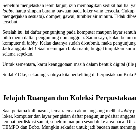
Sebelum menjelaskan lebih lanjut, izin membagikan sedikit hal-hal y
lobby
, harap simpan barang bawaan pada loker yang tersedia. Cukup b
mengerjakan sesuatu), dompet, gawai, tumbler air minum. Tidak diba
tersebut.
Setelah itu, isi daftar pengunjung pada komputer maupun layar sent
pilih menu daftar pengunjung non anggota. Saran saya, kalau belum 
komputer di
lobb
y. Kalau datanya sudah di-submit, maka pengunjung
Jadi anggota deh! Saat meminjam buku nanti, tinggal tunjukkan kar
selama sepekan.
Untuk sementara, kartu keanggotaan masih dalam bentuk digital (file 
Sudah? Oke, sekarang saatnya kita berkeliling di Perpustakaan Kota 
Jelajah Ruangan dan Koleksi Perpustakaa
Saat pertama kali masuk, teman-teman akan langsung melihat
lobby
p
loker, komputer dan layar pengisian daftar pengunjung/daftar anggota,
tempat berdiskusi santai, sebelum maupun sesudah ke area baca. Di se
TEMPO dan Bobo. Mungkin sekadar untuk jadi bacaan saat menunggu 