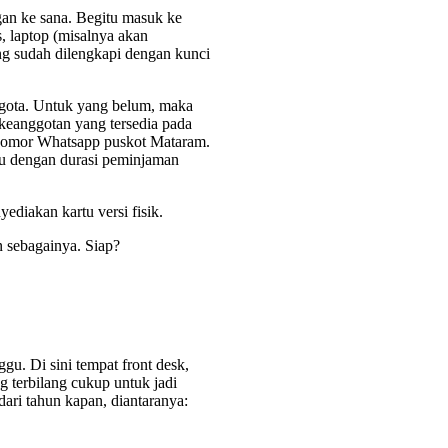
gan ke sana. Begitu masuk ke
, laptop (misalnya akan
ng sudah dilengkapi dengan kunci
nggota. Untuk yang belum, maka
 keanggotan yang tersedia pada
a nomor Whatsapp puskot Mataram.
ku dengan durasi peminjaman
ediakan kartu versi fisik.
n sebagainya. Siap?
u. Di sini tempat front desk,
g terbilang cukup untuk jadi
dari tahun kapan, diantaranya: