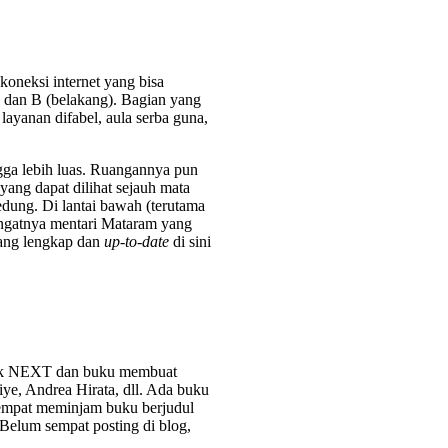
 koneksi internet yang bisa
an) dan B (belakang). Bagian yang
layanan difabel, aula serba guna,
ingga lebih luas. Ruangannya pun
yang dapat dilihat sejauh mata
dung. Di lantai bawah (terutama
angatnya mentari Mataram yang
yang lengkap dan
up-to-date
di sini
komik NEXT dan buku membuat
iye, Andrea Hirata, dll. Ada buku
 sempat meminjam buku berjudul
Belum sempat posting di blog,