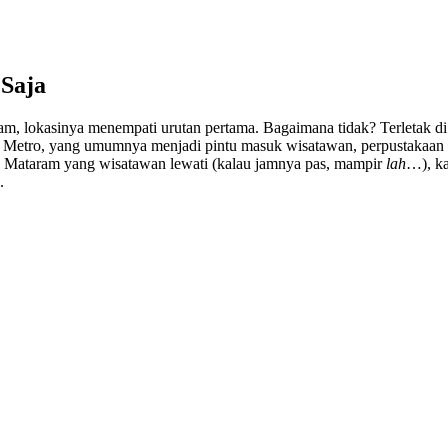
 Saja
am, lokasinya menempati urutan pertama. Bagaimana tidak? Terletak di
aram Metro, yang umumnya menjadi pintu masuk wisatawan, perpustakaa
ota Mataram yang wisatawan lewati (kalau jamnya pas, mampir
lah
…), k
.