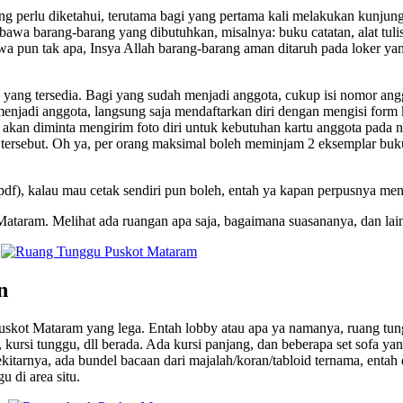
ang perlu diketahui, terutama bagi yang pertama kali melakukan kunjun
awa barang-barang yang dibutuhkan, misalnya: buku catatan, alat tulis
wa pun tak apa, Insya Allah barang-barang aman ditaruh pada loker ya
uh yang tersedia. Bagi yang sudah menjadi anggota, cukup isi nomor a
menjadi anggota, langsung saja mendaftarkan diri dengan mengisi form
 akan diminta mengirim foto diri untuk kebutuhan kartu anggota pad
tu tersebut. Oh ya, per orang maksimal boleh meminjam 2 eksemplar bu
pdf), kalau mau cetak sendiri pun boleh, entah ya kapan perpusnya meny
Mataram. Melihat ada ruangan apa saja, bagaimana suasananya, dan lai
n
uskot Mataram yang lega. Entah lobby atau apa ya namanya, ruang tungg
 kursi tunggu, dll berada. Ada kursi panjang, dan beberapa set sofa yan
kitarnya, ada bundel bacaan dari majalah/koran/tabloid ternama, entah 
di area situ.