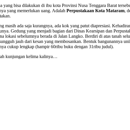
 yang bisa dilakukan di ibu kota Provinsi Nusa Tenggara Barat tersebu
camnya yang memerlukan uang. Adalah
Perpustakaan Kota Mataram
, d
takan.
ang masih ada saja kurangnya, ada kok yang patut diapresiasi. Kehadir
atunya. Gedung yang menjadi bagian dari Dinas Kearsipan dan Perpusta
na lokasi sebelumnya berada di Jalan Langko. Berdiri di atas tanah sel
i sungguh jauh dari kesan yang membosankan. Bentuk bangunannya unik
nya cukup lengkap (hampir 60ribu buku dengan 31ribu judul).
telah kunjungan kelima kalinya…