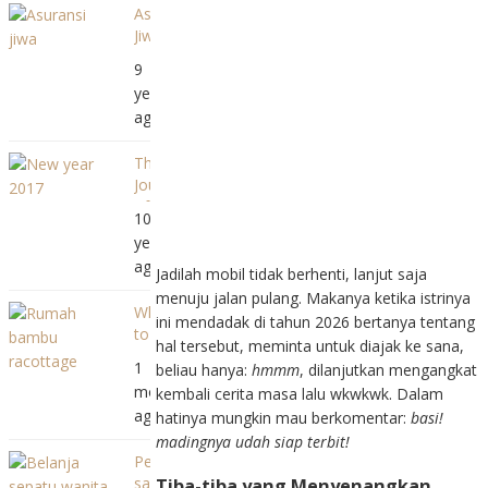
Asuransi
Tangkal!
Jiwa,
Ayah
9
dan
years
Mereka
ago
yang
Berkisah
The
Journey
of
10
Senggigi,
years
Acara
ago
Tahun
Jadilah mobil tidak berhenti, lanjut saja
Baru
menuju jalan pulang. Makanya ketika istrinya
Where
ala
ini mendadak di tahun 2026 bertanya tentang
to
Kila
hal tersebut, meminta untuk diajak ke sana,
Stay
Senggigi
1
beliau hanya:
hmmm
, dilanjutkan mengangkat
in
Beach
month
kembali cerita masa lalu wkwkwk. Dalam
Mandalika
Lombok
ago
hatinya mungkin mau berkomentar:
basi!
for
madingnya udah siap terbit!
a
Pengalaman
Short
saat
Tiba-tiba yang Menyenangkan
Family