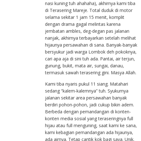
nasi kuning tuh ahahaha), akhirnya kami tiba
di Terasering Mareje. Total duduk di motor
selama sekitar 1 jam 15 menit, komplit
dengan drama gagal melintas karena
jembatan ambles, deg-degan pas jalanan
nanjak, akhirnya terbayarkan setelah melihat
hijaunya persawahan di sana. Banyak-banyak
bersyukur jadi warga Lombok deh pokoknya,
cari apa aja di sini tuh ada. Pantai, air terjun,
gunung, bukit, mata air, sungai, danau,
termasuk sawah terasering gini. Masya Allah.
Kami tiba nyaris pukul 11 siang. Matahari
sedang “kalem-kalemnya” tuh. Syukurnya
jalanan sekitar area persawahan banyak
berdiri pohon-pohon, jadi cukup bikin adem.
Berbeda dengan pemandangan di konten-
konten media sosial yang teraseringnya full
hijau atau full menguning, saat kami ke sana,
kami kebagian pemandangan ada hijaunya,
ada airnya. Tetap cantik kok bagi saya. Unik.