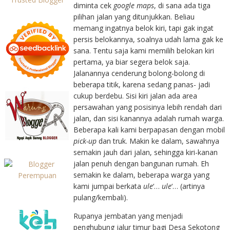
diminta cek
google maps
, di sana ada tiga
pilihan jalan yang ditunjukkan. Beliau
memang ingatnya belok kiri, tapi gak ingat
persis belokannya, soalnya udah lama gak ke
sana. Tentu saja kami memilih belokan kiri
pertama, ya biar segera belok saja.
Jalanannya cenderung bolong-bolong di
beberapa titik, karena sedang panas- jadi
cukup berdebu. Sisi kiri jalan ada area
persawahan yang posisinya lebih rendah dari
jalan, dan sisi kanannya adalah rumah warga.
Beberapa kali kami berpapasan dengan mobil
pick-up
dan truk. Makin ke dalam, sawahnya
semakin jauh dari jalan, sehingga kiri-kanan
jalan penuh dengan bangunan rumah. Eh
semakin ke dalam, beberapa warga yang
kami jumpai berkata
ule
‘…
ule
‘… (artinya
pulang/kembali).
Rupanya jembatan yang menjadi
penghubung jalur timur bagi Desa Sekotong