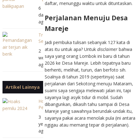
daftar, menunggu waktu untuk dituntaskan.
Dulu
6
di
days
Perjalanan Menuju Desa
Kopi
ago
Luru
Mareje
Trekking
Seru
Jadi pembuka tulisan sebanyak 127 kata di
Menuju
atas itu untuk apa? Untuk
disclaimer
bahwa
2
Air
saya yang orang Lombok ini baru di tahun
weeks
Terjun
2026 ke Desa Mareje. Lebih tepatnya baru
ago
Benang
berhenti, melihat, turun, dan berfoto sih.
Stokel
Soalnya di tahun 2019 (sepertinya) saat
dan
perjalanan dari Sekotong menuju Mataram,
Benang
Artikel Lainnya
suami saya sengaja melewati jalan ini, tapi
Kelambu
sayanya lagi asyik tidur di mobil. Sudah
Hoaks
dibangunkan, dikasih tahu sampai di Desa
Pemilu
Mareje yang sawahnya berundak-undak itu,
2024,
3
sayanya pakai acara menolak pula (ini antara
Pejuang
years
ngigau atau memang tepar di perjalanan).
Antihoaks
ago
NTB
Siap