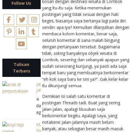
bosan dengan destinasi wisata di Lombok
Follow Us
yang itu-itu saja. Ketika menemukan
postingan yang tidak sesuai dengan hati
begini, biasanya saya bertanya lagi pada diri
sendiri: apa iya? Kemudian dilanjutkan dengan
membaca kolom komentar, benar saja,
seluruh komentar di sana malah bingung
dengan pertanyaan tersebut. Bagaimana
tidak,
saking
banyaknya objek wisata di
Lombok, sesering dan sebanyak apapun yang
Tulisan
sudah seseorang kunjungi, ya pasti ada saja
Terbaru
tempat baru yang membuatnya berkomentar
“eh kok saya baru ke sini ya?”. Gak kelar-kelar
Jalan-
itu dikunjungi semua.
jalan
ke
Demikian isi salah satu komentar di
4
Perpustakaan
postingan Threads tadi. Buat yang sering
days
Bank
jalan-jalan, apalagi blusukan saja
ago
Indonesia
berkomentar begitu. Apalagi saya, yang
(BI)
notabene jalan-jalannya masih belum
Mampir
Balikpapan
banyak, atau sebagian besar masih masuk
Ngopi