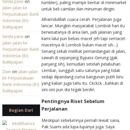
farida pane
on
tumbler), paling mampir bentar di minimarket
Jalan-jalan ke
untuk beli camilan dan minuman dingin.
Perpustakaan Bank
Alhamdulillah cuaca cerah. Perjalanan juga
Indonesia (BI)
lancar. Mungkin masyarakat Lombok hari itu
Balikpapan
berwisatanya di area lain, jadi jalanan yang
farida pane
on
kami lalui pun bebas macet (eh tapi semacet-
Jalan-jalan ke
macetnya di Lombok bukan macet sih…).
Perpustakaan Bank
Senang sekali melihat pemandangan di jalan,
Indonesia (BI)
sawah di sepanjang Bypass-Gerung (gak
Balikpapan
panjang sih), kemudian setelah pelabuhan
Lembar, sungguh satu-satunya yang tidak
Dian
on
Jalan-jalan
sedap dipandang cuma bangunan putih biru
ke Perpustakaan
yang kalian juga tahu itu. Ckckck…bahkan di
Bank Indonesia (BI)
sini-sini pun dia tegak berdiri.
Balikpapan
Pentingnya Riset Sebelum
Perjalanan
Bagian Dari
Meskipun sebelumnya pernah lewat sana,
Pak Suami ada lupa-lupanya juga. Saya