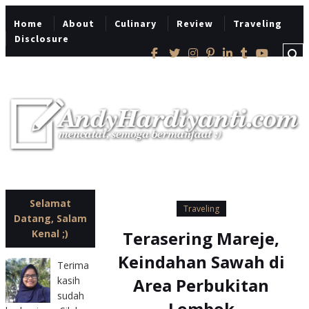
Home
About
Culinary
Review
Traveling
Disclosure
Selamat
Traveling
Copyright
Datang, Salam
2015
Kenal ;)
Terasering Mareje,
AndyHardiyanti.com
Keindahan Sawah di
Terima
kasih
Area Perbukitan
sudah
Lombok