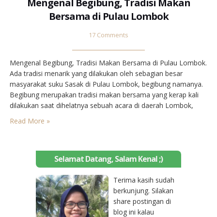
Mengenal Begibung, Tradisi Makan
Bersama di Pulau Lombok
17 Comments
Mengenal Begibung, Tradisi Makan Bersama di Pulau Lombok.
Ada tradisi menarik yang dilakukan oleh sebagian besar
masyarakat suku Sasak di Pulau Lombok, begibung namanya.
Begibung merupakan tradisi makan bersama yang kerap kali
dilakukan saat dihelatnya sebuah acara di daerah Lombok,
misalnya: merariq (pernikahan), sunatan, maupun acara
Read More »
lainnya. Begibung dilakukan dengan menikmati sajian dalam
sebuah nampan berisi nasi, lauk pauk dan…
Selamat Datang, Salam Kenal ;)
Terima kasih sudah
berkunjung. Silakan
share postingan di
blog ini kalau