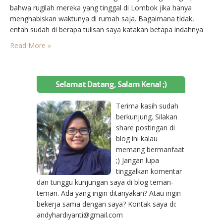
bahwa rugilah mereka yang tinggal di Lombok jika hanya
menghabiskan waktunya di rumah saja. Bagaimana tidak,
entah sudah di berapa tulisan saya katakan betapa indahnya
Pulau Seribu Masjid ini. Dan entah ada berapa banyak sudut-
Read More »
sudut keindahan yang bisa kita nikmati di sana. Mulai dari
pantai,…
Selamat Datang, Salam Kenal ;)
Terima kasih sudah
berkunjung. Silakan
share postingan di
blog ini kalau
memang bermanfaat
;) Jangan lupa
tinggalkan komentar
dan tunggu kunjungan saya di blog teman-
teman. Ada yang ingin ditanyakan? Atau ingin
bekerja sama dengan saya? Kontak saya di:
andyhardiyanti@gmail.com