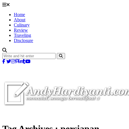
Home
About
Culinary
Review
Traveling
Disclosure
Tag Archives :
persiapan