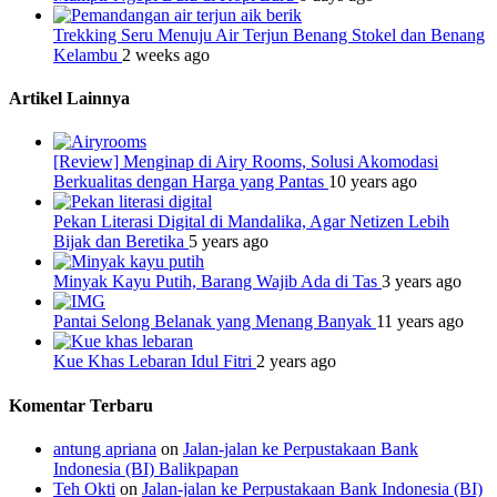
Trekking Seru Menuju Air Terjun Benang Stokel dan Benang
Kelambu
2 weeks ago
Artikel Lainnya
[Review] Menginap di Airy Rooms, Solusi Akomodasi
Berkualitas dengan Harga yang Pantas
10 years ago
Pekan Literasi Digital di Mandalika, Agar Netizen Lebih
Bijak dan Beretika
5 years ago
Minyak Kayu Putih, Barang Wajib Ada di Tas
3 years ago
Pantai Selong Belanak yang Menang Banyak
11 years ago
Kue Khas Lebaran Idul Fitri
2 years ago
Komentar Terbaru
antung apriana
on
Jalan-jalan ke Perpustakaan Bank
Indonesia (BI) Balikpapan
Teh Okti
on
Jalan-jalan ke Perpustakaan Bank Indonesia (BI)