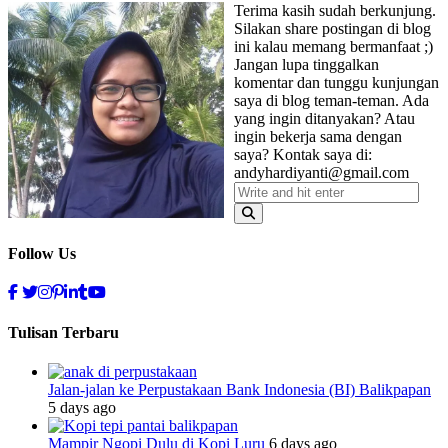
Terima kasih sudah berkunjung.
Silakan share postingan di blog
ini kalau memang bermanfaat ;)
Jangan lupa tinggalkan
komentar dan tunggu kunjungan
saya di blog teman-teman. Ada
yang ingin ditanyakan? Atau
ingin bekerja sama dengan
saya? Kontak saya di:
andyhardiyanti@gmail.com
Follow Us
Tulisan Terbaru
Jalan-jalan ke Perpustakaan Bank Indonesia (BI) Balikpapan
5 days ago
Mampir Ngopi Dulu di Kopi Luru
6 days ago