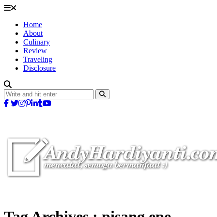
Home
About
Culinary
Review
Traveling
Disclosure
Tag Archives :
pisang epe