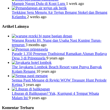
Mampir Ngopi Dulu di Kopi Luru
1 week ago
Trekking Seru Menuju Air Terjun Benang Stokel dan Benang
Kelambu
2 weeks ago
Artikel Lainnya
Warung Rezeki Hj. Nung dan Usaha Nasi Kuning Turun-
temurun
3 months ago
Parade 1.350 Penenun Tradisional Ramaikan Alunan Budaya
Desa 3 di Pringgasela
9 years ago
The Jayakarta Lombok Beach Resort yang Punya Banyak
Kolam Renang
10 years ago
Semua Pasti Menang di Rejeki WOW Treasure Hunt Periode
Ketiga
5 years ago
Liburan di Balikpapan? Yuk, Kunjungi 4 Tempat Wisata
Malam Ini
9 years ago
Komentar Terbaru