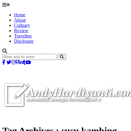
Home
About
Culinary
Review
Traveling
Disclosure
Tag Archives :
susu kambing