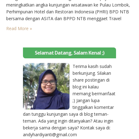
meningkatkan angka kunjungan wisatawan ke Pulau Lombok,
Perhimpunan Hotel dan Restoran Indonesia (PHRI) BPD NTB
bersama dengan ASITA dan BPPD NTB menggaet Travel
Agents and Tour Operators (TATO) Kota Kinabalu Sabah untuk
Read More »
lebih mengenal pariwisata Pulau Lombok melalui kegiatan
Familiarization Trip dan Business Matching.
Selamat Datang, Salam Kenal ;)
Terima kasih sudah
berkunjung. Silakan
share postingan di
blog ini kalau
memang bermanfaat
;) Jangan lupa
tinggalkan komentar
dan tunggu kunjungan saya di blog teman-
teman. Ada yang ingin ditanyakan? Atau ingin
bekerja sama dengan saya? Kontak saya di:
andyhardiyanti@gmail.com