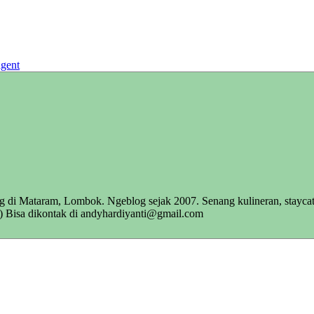
agent
ng di Mataram, Lombok. Ngeblog sejak 2007. Senang kulineran, staycat
s :) Bisa dikontak di andyhardiyanti@gmail.com