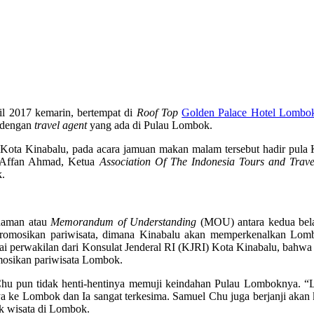
il 2017 kemarin, bertempat di
Roof Top
Golden Palace Hotel Lombo
 dengan
travel agent
yang ada di Pulau Lombok.
 Kota Kinabalu, pada acara jamuan makan malam tersebut hadir pul
 Affan Ahmad, Ketua
Association Of The Indonesia Tours and Trav
k.
ahaman atau
Memorandum of Understanding
(MOU) antara kedua bel
mosikan pariwisata, dimana Kinabalu akan memperkenalkan Lombo
ai perwakilan dari Konsulat Jenderal RI (KJRI) Kota Kinabalu, bahwa
mosikan pariwisata Lombok.
 Chu pun tidak henti-hentinya memuji keindahan Pulau Lomboknya. 
nya ke Lombok dan Ia sangat terkesima. Samuel Chu juga berjanji ak
ek wisata di Lombok.