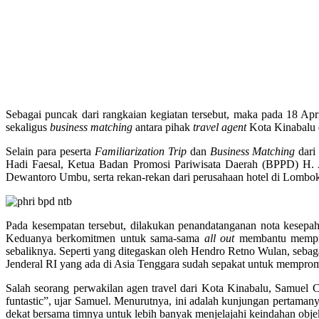
Sebagai puncak dari rangkaian kegiatan tersebut, maka pada 18 Apr
sekaligus
business matching
antara pihak
travel agent
Kota Kinabalu
Selain para peserta
Familiarization Trip
dan
Business Matching
dari
Hadi Faesal, Ketua Badan Promosi Pariwisata Daerah (BPPD) H.
Dewantoro Umbu, serta rekan-rekan dari perusahaan hotel di Lombo
Pada kesempatan tersebut, dilakukan penandatanganan nota kesep
Keduanya berkomitmen untuk sama-sama
all out
membantu mempro
sebaliknya. Seperti yang ditegaskan oleh Hendro Retno Wulan, sebag
Jenderal RI yang ada di Asia Tenggara sudah sepakat untuk mempro
Salah seorang perwakilan agen travel dari Kota Kinabalu, Samuel
funtastic”, ujar Samuel. Menurutnya, ini adalah kunjungan pertama
dekat bersama timnya untuk lebih banyak menjelajahi keindahan obj