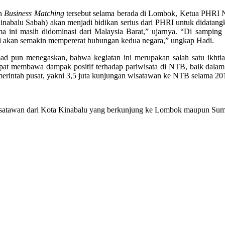
n
Business Matching
tersebut selama berada di Lombok, Ketua PHRI 
inabalu Sabah) akan menjadi bidikan serius dari PHRI untuk didata
 ini masih didominasi dari Malaysia Barat,” ujarnya. “Di samping 
ini akan semakin mempererat hubungan kedua negara,” ungkap Hadi.
pun menegaskan, bahwa kegiatan ini merupakan salah satu ikhtiar
apat membawa dampak positif terhadap pariwisata di NTB, baik dala
pemerintah pusat, yakni 3,5 juta kunjungan wisatawan ke NTB selama 201
 wisatawan dari Kota Kinabalu yang berkunjung ke Lombok maupun S