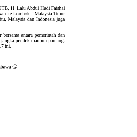
NTB, H. Lalu Abdul Hadi Faishal
ngkan ke Lombok. “Malaysia Timur
itu, Malaysia dan Indonesia juga
 bersama antara pemerintah dan
m jangka pendek maupun panjang.
7 ini.
umbawa 🙂