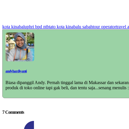
kota kinabalu
phri bpd ntb
tato kota kinabalu sabah
tour operator
travel 
andyhardiyanti
Biasa dipanggil Andy. Pernah tinggal lama di Makassar dan sekara
produk di toko online tapi gak beli, dan tentu saja...senang menuli
7 Comments