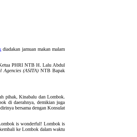
k
diadakan jamuan makan malam
a Ketua PHRI NTB H. Lalu Abdul
el Agencies (ASITA)
NTB Bapak
ah pihak, Kinabalu dan Lombok.
k di daerahnya, demikian juga
 dirinya bersama dengan Konsulat
“Lombok is wonderful! Lombok is
an kembali ke Lombok dalam waktu