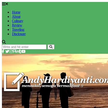
Home
About
Culinary
Review
Traveling
Disclosure